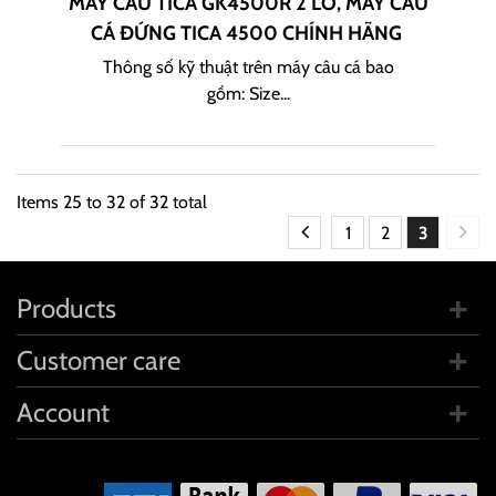
MÁY CÂU TICA GK4500R 2 LÔ, MÁY CÂU
CÁ ĐỨNG TICA 4500 CHÍNH HÃNG
Thông số kỹ thuật trên máy câu cá bao
gồm: Size...
Items
25
to
32
of
32
total
1
2
3
Products
Customer care
Account