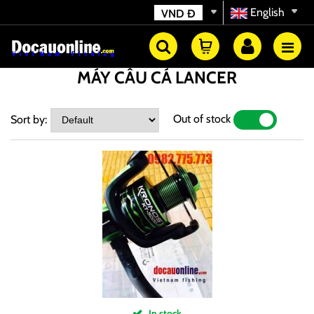
English
VND
Đ
MÁY CÂU CÁ LANCER
Out of stock
Sort by:
YES
NO
In stock