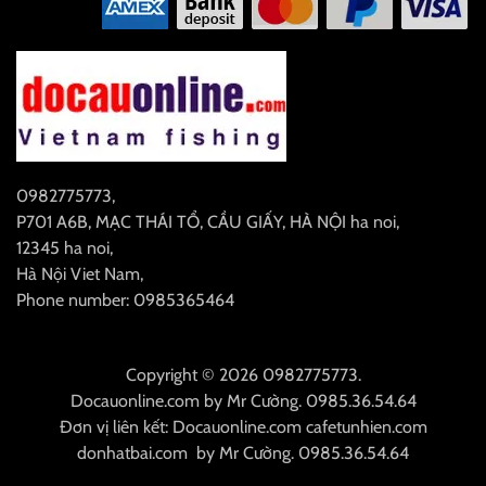
0982775773
,
P701 A6B, MẠC THÁI TỔ, CẦU GIẤY, HÀ NỘI
ha noi
,
12345
ha noi
,
Hà Nội
Viet Nam
,
Phone number: 0985365464
Copyright © 2026 0982775773.
Docauonline.com
by
Mr Cường
.
0985.36.54.64
Đơn vị liên kết:
Docauonline.com
cafetunhien.com
donhatbai.com
by
Mr Cường
.
0985.36.54.64