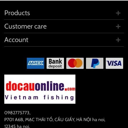
Products
Customer care
Account
0982775773
,
P701 A6B, MẠC THÁI TỔ, CẦU GIẤY, HÀ NỘI
ha noi
,
12345
ha noi
,