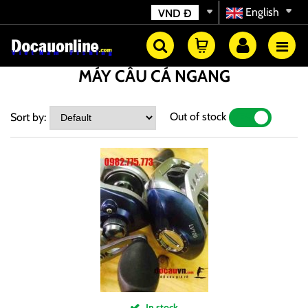
English
VND
Đ
MÁY CÂU CÁ NGANG
Out of stock
Sort by:
YES
NO
In stock