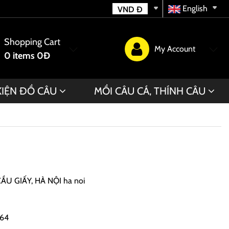
English
VND
Đ
Shopping Cart
My Account
0
items
0Đ
KIỆN ĐỒ CÂU
MỒI CÂU CÁ, THÍNH CÂU
CẦU GIẤY, HÀ NỘI
ha noi
464