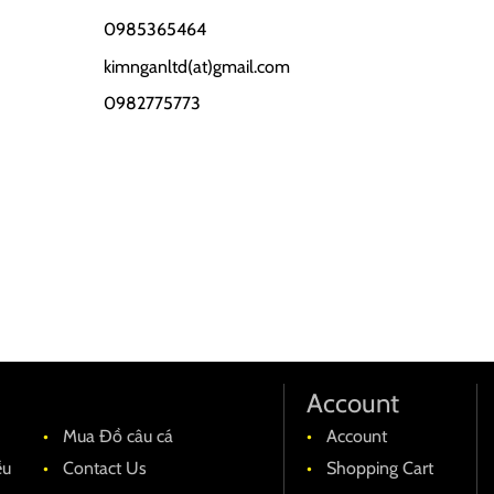
0985365464
kimnganltd(at)gmail.com
0982775773
Account
Mua Đồ câu cá
Account
ều
Contact Us
Shopping Cart