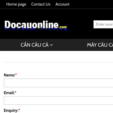
Home page
Contact Us
Account
CẦN CÂU CÁ
MÁY CÂU C
Name:
*
Email:
*
Enquiry:
*