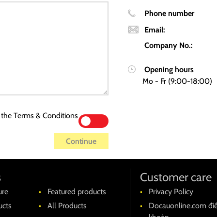
Phone number
Email:
Company No.:
Opening hours
Mo - Fr (
9:00
-
18:00
)
h the
Terms & Conditions
YES
NO
Continue
s
Customer care
ure
Featured products
Privacy Policy
cts
All Products
Docauonline.com đi