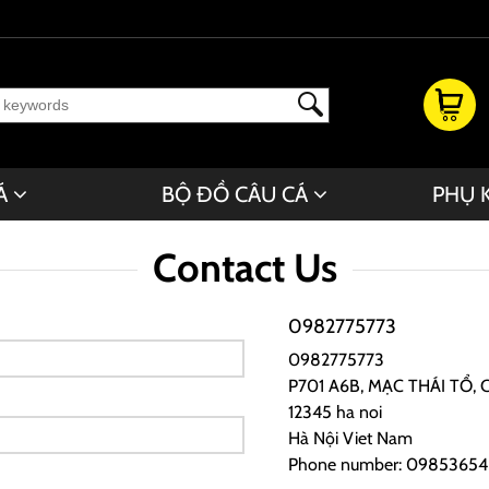
Á
BỘ ĐỒ CÂU CÁ
PHỤ 
Contact Us
0982775773
0982775773
P701 A6B, MẠC THÁI TỔ, 
12345
ha noi
Hà Nội
Viet Nam
Phone number: 0985365