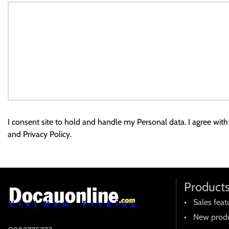
I consent site to hold and handle my
Personal data
. I agree wit
and
Privacy Policy
.
Product
Sales feat
New produ