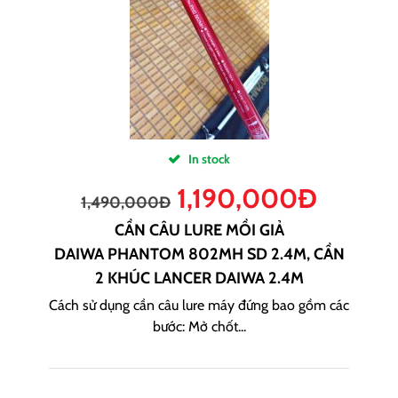
In stock
1,190,000
Đ
1,490,000
Đ
CẦN CÂU LURE MỒI GIẢ
DAIWA PHANTOM 802MH SD 2.4M, CẦN
2 KHÚC LANCER DAIWA 2.4M
Cách sử dụng cần câu lure máy đứng bao gồm các
bước: Mở chốt...