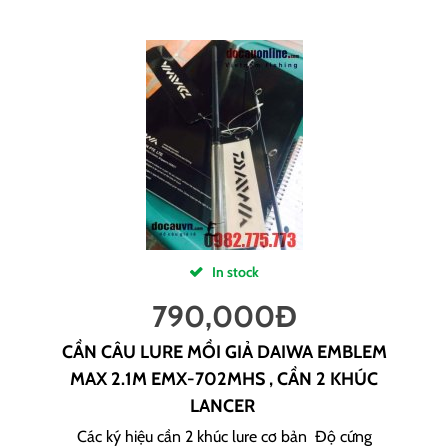
In stock
790,000
Đ
CẦN CÂU LURE MỒI GIẢ DAIWA EMBLEM
MAX 2.1M EMX-702MHS , CẦN 2 KHÚC
LANCER
Các ký hiệu cần 2 khúc lure cơ bản Độ cứng