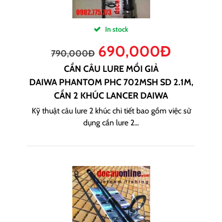
In stock
690,000
Đ
790,000
Đ
CẦN CÂU LURE MỒI GIẢ
DAIWA PHANTOM PHC 702MSH SD 2.1M,
CẦN 2 KHÚC LANCER DAIWA
Kỹ thuật câu lure 2 khúc chi tiết bao gồm việc sử
dụng cần lure 2...