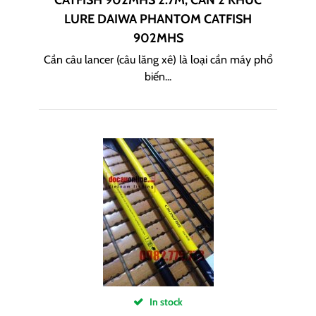
CATFISH 902MHS 2.7M, CẦN 2 KHÚC
LURE DAIWA PHANTOM CATFISH
902MHS
Cần câu lancer (câu lăng xê) là loại cần máy phổ
biến...
In stock