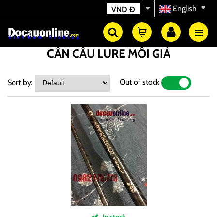
English
VND
Đ
CẦN CÂU LURE MỒI GIẢ
Out of stock
Sort by:
YES
NO
In stock