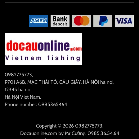
0982775773
,
P701 A6B, MẠC THÁI TỔ, CẦU GIẤY, HÀ NỘI
ha noi
,
12345
ha noi
,
Hà Nội
Viet Nam
,
Phone number: 0985365464
Copyright © 2026 0982775773.
Docauonline.com
by
Mr Cường
.
0985.36.54.64