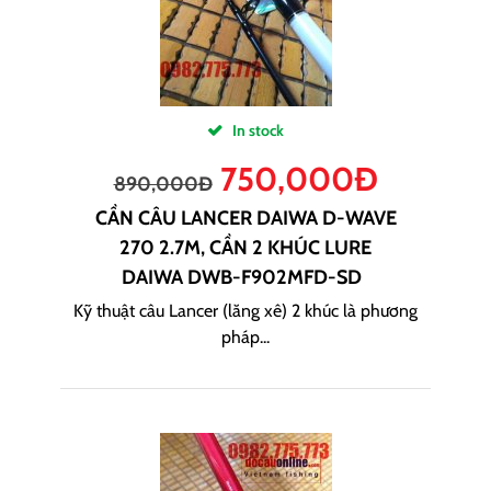
In stock
750,000
Đ
890,000
Đ
CẦN CÂU LANCER DAIWA D-WAVE
270 2.7M, CẦN 2 KHÚC LURE
DAIWA DWB-F902MFD-SD
Kỹ thuật câu Lancer (lăng xê) 2 khúc là phương
pháp...