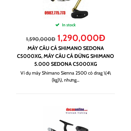
In stock
1,290,000
Đ
1,590,000
Đ
MÁY CÂU CÁ SHIMANO SEDONA
C5000XG, MÁY CÂU CÁ ĐỨNG SHIMANO
5.000 SEDONA C5000XG
Ví dụ máy Shimano Sienna 2500 có drag \(4\
{kg}\), nhưng...