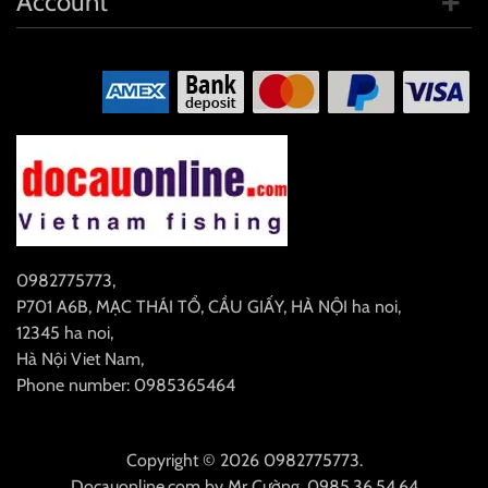
Account
0982775773
,
P701 A6B, MẠC THÁI TỔ, CẦU GIẤY, HÀ NỘI
ha noi
,
12345
ha noi
,
Hà Nội
Viet Nam
,
Phone number: 0985365464
Copyright © 2026 0982775773.
Docauonline.com
by
Mr Cường
.
0985.36.54.64