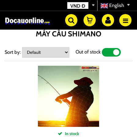
English
VND
Đ
MÁY CÂU SHIMANO
Out of stock
Sort by:
YES
NO
In stock