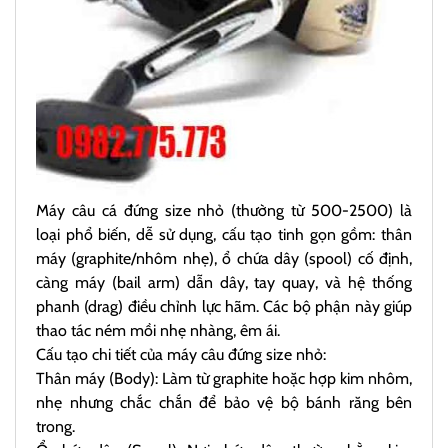
Máy câu cá đứng size nhỏ (thường từ 500-2500) là
loại phổ biến, dễ sử dụng, cấu tạo tinh gọn gồm: thân
máy (graphite/nhôm nhẹ), ổ chứa dây (spool) cố định,
càng máy (bail arm) dẫn dây, tay quay, và hệ thống
phanh (drag) điều chỉnh lực hãm. Các bộ phận này giúp
thao tác ném mồi nhẹ nhàng, êm ái.
Cấu tạo chi tiết của máy câu đứng size nhỏ:
Thân máy (Body): Làm từ graphite hoặc hợp kim nhôm,
nhẹ nhưng chắc chắn để bảo vệ bộ bánh răng bên
trong.