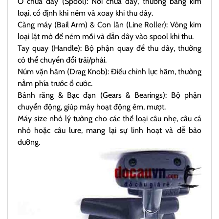
Ổ chứa dây (Spool): Nơi chứa dây, thường bằng kim
loại, cố định khi ném và xoay khi thu dây.
Càng máy (Bail Arm) & Con lăn (Line Roller): Vòng kim
loại lật mở để ném mồi và dẫn dây vào spool khi thu.
Tay quay (Handle): Bộ phận quay để thu dây, thường
có thể chuyển đổi trái/phải.
Núm vặn hãm (Drag Knob): Điều chỉnh lực hãm, thường
nằm phía trước ổ cước.
Bánh răng & Bạc đạn (Gears & Bearings): Bộ phận
chuyển động, giúp máy hoạt động êm, mượt.
Máy size nhỏ lý tưởng cho các thể loại câu nhẹ, câu cá
nhỏ hoặc câu lure, mang lại sự linh hoạt và dễ bảo
dưỡng.