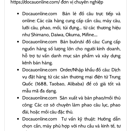
https://docauonline.com/
đơn vị chuyên nghiệp
Docauonline.com
Bán lẻ đồ câu trực tiếp và
online: Các cửa hàng cung cấp cần câu, máy câu,
lưỡi câu, phao, mồi, túi đựng... từ các thương hiệu
như Shimano, Daiwa, Okuma, Mifine....
Docauonline.com
Bán buôn/sỉ đồ câu: Cung cấp
nguồn hàng số lượng lớn cho người kinh doanh,
hỗ trợ tư vấn danh mục sản phẩm và xây dựng
kênh bán hàng.
Docauonline.com
Order/Nhập khẩu đồ câu: Dịch
vụ đặt hàng từ các sàn thương mại điện tử Trung
Quốc (1688, Taobao, Alibaba) để có giá tốt và
mẫu mã đa dạng.
Docauonline.com
Sản xuất và bán phao/mồi thủ
công: Các cơ sở chuyên làm phao câu lục, phao
đài, hoặc mồi câu đặc thù.
Docauonline.com
Tư vấn kỹ thuật: Hướng dẫn
chọn cần, máy phù hợp với nhu cầu và kinh tế, tư