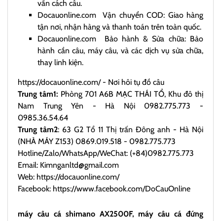
vấn cách câu.
Docauonline.com
Vận chuyển COD: Giao hàng
tận nơi, nhận hàng và thanh toán trên toàn quốc.
Docauonline.com
Bảo hành & Sửa chữa: Bảo
hành cần câu, máy câu, và các dịch vụ sửa chữa,
thay linh kiện.
https://docauonline.com/
- Nơi hôi tụ đồ câu
Trung tâm1:
Phòng 701 A6B MẠC THÁI TỔ, Khu đô thị
Nam Trung Yên - Hà Nội 0982.775.773 -
0985.36.54.64
Trung tâm2
: 63 G2 Tổ 11 Thị trấn Đông anh - Hà Nội
(NHÀ MÁY Z153) 0869.019.518 - 0982.775.773
Hotline/Zalo/WhatsApp/WeChat: (+84)0982.775.773
Email: Kimnganltd@gmail.com
Web:
https://docauonline.com/
Facebook:
https://www.facebook.com/DoCauOnline
máy câu cá shimano AX2500F, máy câu cá đứng