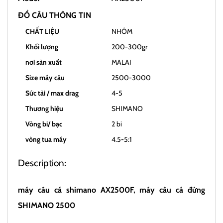
ĐỒ CÂU THÔNG TIN
CHẤT LIỆU
NHÔM
Khối lượng
200-300gr
nơi sản xuất
MALAI
Size máy câu
2500-3000
Sức tải / max drag
4-5
Thương hiệu
SHIMANO
Vòng bi/ bạc
2 bi
vòng tua máy
4.5-5:1
Description:
máy câu cá shimano AX2500F, máy câu cá đứng
SHIMANO 2500