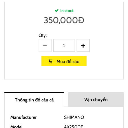
In stock
350,000
Đ
Qty:
Mua đồ câu
Vận chuyển
Thông tin đồ câu cá
Manufacturer
SHIMANO
Model
AX2500F