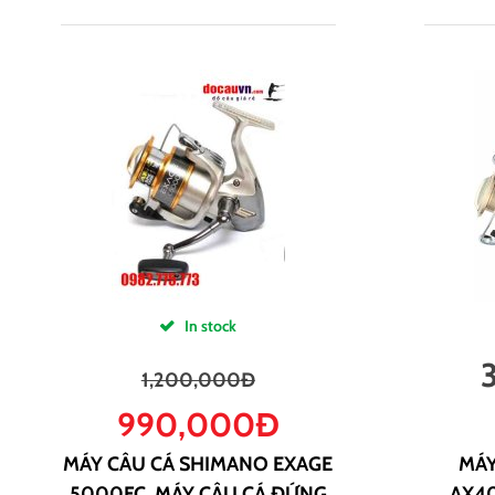
In stock
1,200,000
Đ
990,000
Đ
MÁY CÂU CÁ SHIMANO EXAGE
MÁY
5000FC, MÁY CÂU CÁ ĐỨNG
AX40