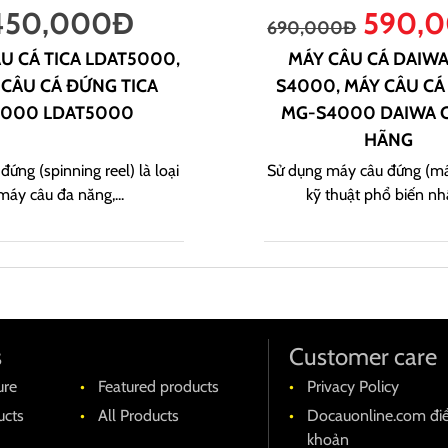
450,000
Đ
590,
690,000
Đ
U CÁ TICA LDAT5000,
MÁY CÂU CÁ DAIW
 CÂU CÁ ĐỨNG TICA
S4000, MÁY CÂU C
.000 LDAT5000
MG-S4000 DAIWA 
HÃNG
đứng (spinning reel) là loại
Sử dụng máy câu đứng (má
máy câu đa năng,...
kỹ thuật phổ biến nhất
s
Customer care
ure
Featured products
Privacy Policy
cts
All Products
Docauonline.com đi
khoản