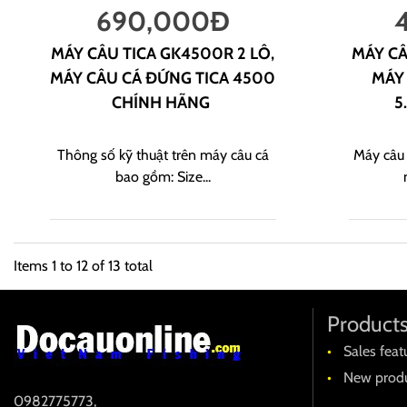
690,000
Đ
MÁY CÂU TICA GK4500R 2 LÔ,
MÁY CÂ
MÁY CÂU CÁ ĐỨNG TICA 4500
MÁY
CHÍNH HÃNG
5
Thông số kỹ thuật trên máy câu cá
Máy câu 
bao gồm: Size...
Items
1
to
12
of
13
total
Product
Sales feat
New produ
0982775773
,