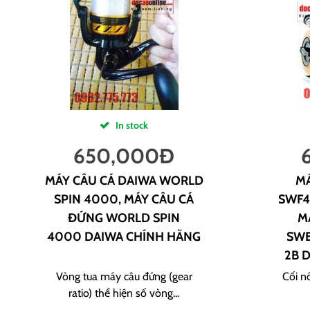
In stock
650,000
Đ
MÁY CÂU CÁ DAIWA WORLD
MÁ
SPIN 4000, MÁY CÂU CÁ
SWF4
ĐỨNG WORLD SPIN
M
4000 DAIWA CHÍNH HÃNG
SWE
2B 
Vòng tua máy câu đứng (gear
Cối n
ratio) thể hiện số vòng...