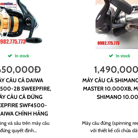
In stock
In stock
650,000
Đ
1,490,00
Y CÂU CÁ DAIWA
MÁY CÂU CÁ SHIMAN
500-2B SWEEPFIRE,
MASTER 10.000XB, M
ÁY CÂU CÁ ĐỨNG
SHIMANO 10.0
EPFIRE SWF4500-
DAIWA CHÍNH HÃNG
ông và sâu trên máy câu
Máy câu đứng (spinning ree
đứng quyết định...
với thiết kế cối chứa dây