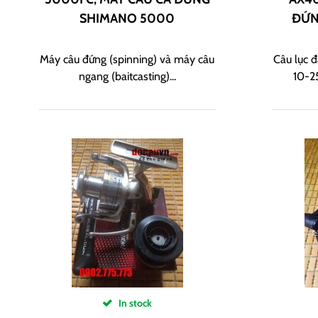
SHIMANO 5000
ĐỨN
Máy câu đứng (spinning) và máy câu
Câu lục 
ngang (baitcasting)...
10-2
In stock