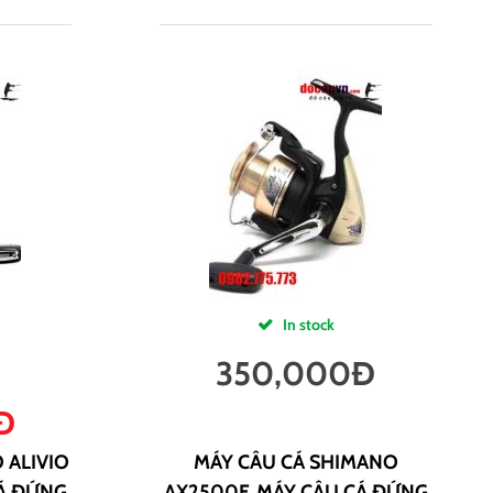
In stock
350,000
Đ
Đ
 ALIVIO
MÁY CÂU CÁ SHIMANO
CÁ ĐỨNG
AX2500F, MÁY CÂU CÁ ĐỨNG