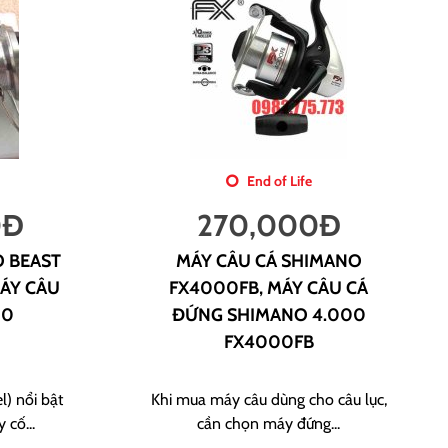
End of Life
0
Đ
270,000
Đ
O BEAST
MÁY CÂU CÁ SHIMANO
ÁY CÂU
FX4000FB, MÁY CÂU CÁ
00
ĐỨNG SHIMANO 4.000
FX4000FB
l) nổi bật
Khi mua máy câu dùng cho câu lục,
 cố...
cần chọn máy đứng...