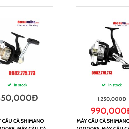
In stock
In stock
350,000
Đ
1,250,000
Đ
990,000
 CÂU CÁ SHIMANO
MÁY CÂU CÁ SHIMANO
00FB, MÁY CÂU CÁ
10000FA, MÁY CÂU 