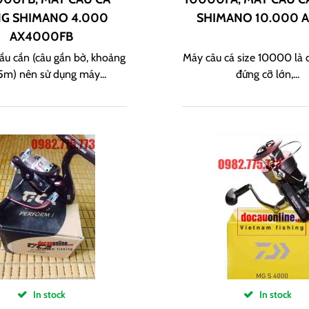
G SHIMANO 4.000
SHIMANO 10.000 A
AX4000FB
đầu cần (câu gần bờ, khoảng
Máy câu cá size 10000 là
5m) nên sử dụng máy...
đứng cỡ lớn,...
In stock
In stock