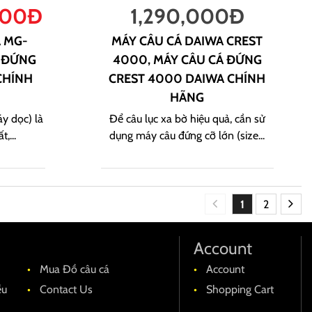
000
Đ
1,290,000
Đ
A MG-
MÁY CÂU CÁ DAIWA CREST
Á ĐỨNG
4000, MÁY CÂU CÁ ĐỨNG
CHÍNH
CREST 4000 DAIWA CHÍNH
HÃNG
y dọc) là
Để câu lục xa bờ hiệu quả, cần sử
,...
dụng máy câu đứng cỡ lớn (size...
1
2
Account
Mua Đồ câu cá
Account
ều
Contact Us
Shopping Cart