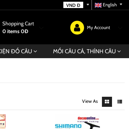
English
VND
Đ
Shopping Cart
My Account
0
items
0Đ
KIỆN ĐỒ CÂU
MỒI CÂU CÁ, THÍNH CÂU
View As