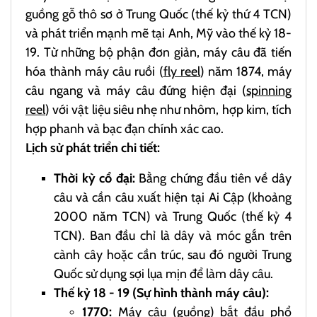
guồng gỗ thô sơ ở Trung Quốc (thế kỷ thứ 4 TCN)
và phát triển mạnh mẽ tại Anh, Mỹ vào thế kỷ 18-
19. Từ những bộ phận đơn giản, máy câu đã tiến
hóa thành máy câu ruồi (
fly reel
) năm 1874, máy
câu ngang và máy câu đứng hiện đại (
spinning
reel
) với vật liệu siêu nhẹ như nhôm, hợp kim, tích
hợp phanh và bạc đạn chính xác cao.
Lịch sử phát triển chi tiết:
Thời kỳ cổ đại:
Bằng chứng đầu tiên về dây
câu và cần câu xuất hiện tại Ai Cập (khoảng
2000 năm TCN) và Trung Quốc (thế kỷ 4
TCN). Ban đầu chỉ là dây và móc gắn trên
cành cây hoặc cần trúc, sau đó người Trung
Quốc sử dụng sợi lụa mịn để làm dây câu.
Thế kỷ 18 - 19 (Sự hình thành máy câu):
1770:
Máy câu (guồng) bắt đầu phổ