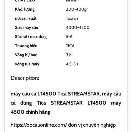
CHẤT LIỆU
NHÔM
Khối lượng
300-400gr
nơi sản xuất
Taiwan
Size máy câu
4000-4500
Sức tải / max drag
5-6
Thương hiệu
TICA
Vòng bi/ bạc
3 bi
vòng tua máy
4.5-5:1
Description:
máy câu cá LT4500 Tica STREAMSTAR, máy câu
cá đứng Tica STREAMSTAR LT4500 máy
4500 chính hãng
https://docauonline.com/
đơn vị chuyên nghiệp