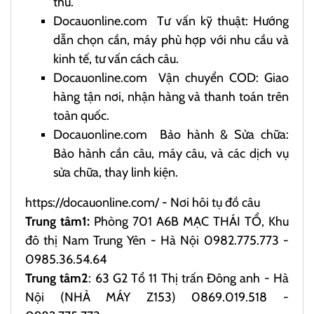
thù.
Docauonline.com
Tư vấn kỹ thuật: Hướng
dẫn chọn cần, máy phù hợp với nhu cầu và
kinh tế, tư vấn cách câu.
Docauonline.com
Vận chuyển COD: Giao
hàng tận nơi, nhận hàng và thanh toán trên
toàn quốc.
Docauonline.com
Bảo hành & Sửa chữa:
Bảo hành cần câu, máy câu, và các dịch vụ
sửa chữa, thay linh kiện.
https://docauonline.com/
- Nơi hôi tụ đồ câu
Trung tâm1:
Phòng 701 A6B MẠC THÁI TỔ, Khu
đô thị Nam Trung Yên - Hà Nội 0982.775.773 -
0985.36.54.64
Trung tâm2
: 63 G2 Tổ 11 Thị trấn Đông anh - Hà
Nội (NHÀ MÁY Z153) 0869.019.518 -