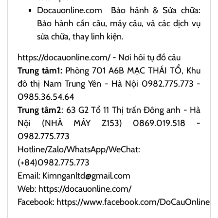
Docauonline.com
Bảo hành & Sửa chữa:
Bảo hành cần câu, máy câu, và các dịch vụ
sửa chữa, thay linh kiện.
https://docauonline.com/
- Nơi hôi tụ đồ câu
Trung tâm1:
Phòng 701 A6B MẠC THÁI TỔ, Khu
đô thị Nam Trung Yên - Hà Nội 0982.775.773 -
0985.36.54.64
Trung tâm2
: 63 G2 Tổ 11 Thị trấn Đông anh - Hà
Nội (NHÀ MÁY Z153) 0869.019.518 -
0982.775.773
Hotline/Zalo/WhatsApp/WeChat:
(+84)0982.775.773
Email: Kimnganltd@gmail.com
Web:
https://docauonline.com/
Facebook:
https://www.facebook.com/DoCauOnline