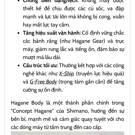
Chống biến dạng/lệch:
Khung máy được
thiết kế để chịu được các cú sốc, va đập
mạnh và lực tải lớn mà không bị cong, xoắn
hay mất lực tay cầm.
Tăng hiệu suất vận hành:
Cố định vững chắc
các bánh răng (như Hagane Gear) và trục
máy, giảm rung lắc và tiếng ồn, đảm bảo sự
mượt mà lâu dài.
Cấu trúc tối ưu:
Thường kết hợp với các công
nghệ khác như
X-Ship
(truyền lực hiệu quả)
và
G-Free Body
(trọng tâm gần cần) để tăng
cường sự ổn định.
Hagane Body là một thành phần chính trong
"Concept Hagane" của Shimano, hướng đến sự
bền bỉ, mạnh mẽ và cảm giác quay tuyệt vời cho
các dòng máy từ tầm trung đến cao cấp.