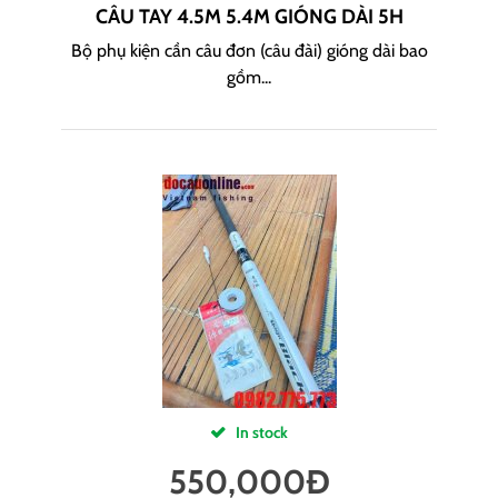
CÂU TAY 4.5M 5.4M GIÓNG DÀI 5H
Bộ phụ kiện cần câu đơn (câu đài) gióng dài bao
gồm...
In stock
550,000
Đ