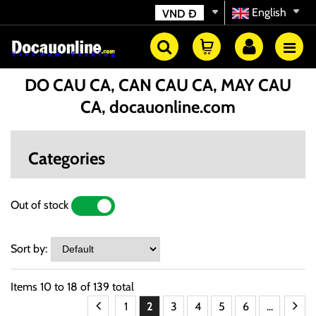
English
VND
Đ
DO CAU CA, CAN CAU CA, MAY CAU
CA, docauonline.com
Categories
Out of stock
YES
NO
Sort by:
Items
10
to
18
of
139
total
1
2
3
4
5
6
...