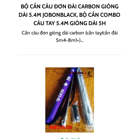
BỘ CẦN CÂU ĐƠN ĐÀI CARBON GIÓNG
DÀI 5.4M JOBONBLACK, BỘ CẦN COMBO
CÂU TAY 5.4M GIÓNG DÀI 5H
Cần câu đơn gióng dài carbon (cần tay/cần đài
5m4-8m1+)...