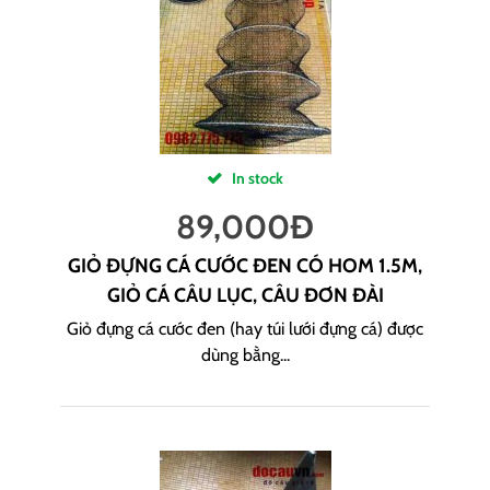
In stock
89,000
Đ
GIỎ ĐỰNG CÁ CƯỚC ĐEN CÓ HOM 1.5M,
GIỎ CÁ CÂU LỤC, CÂU ĐƠN ĐÀI
Giỏ đựng cá cước đen (hay túi lưới đựng cá) được
dùng bằng...