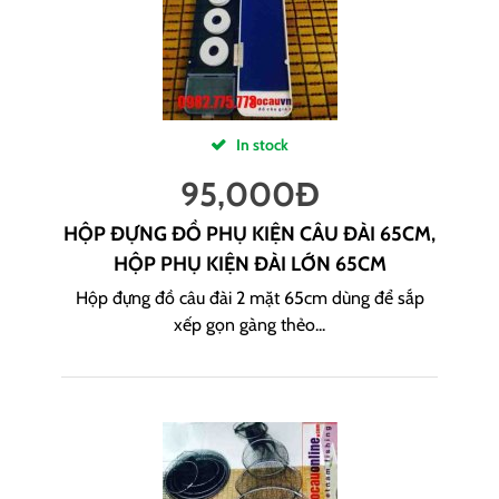
In stock
95,000
Đ
HỘP ĐỰNG ĐỒ PHỤ KIỆN CÂU ĐÀI 65CM,
HỘP PHỤ KIỆN ĐÀI LỚN 65CM
Hộp đựng đồ câu đài 2 mặt 65cm dùng để sắp
xếp gọn gàng thẻo...