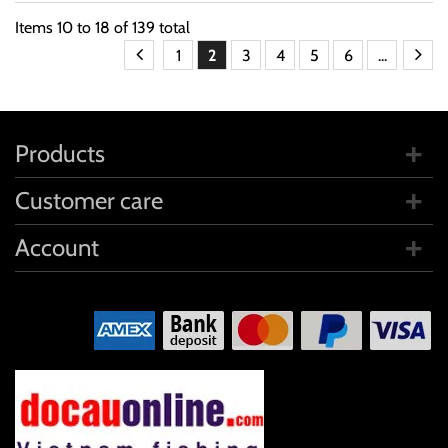
Items
10
to
18
of
139
total
1
2
3
4
5
6
...
Products
Customer care
Account