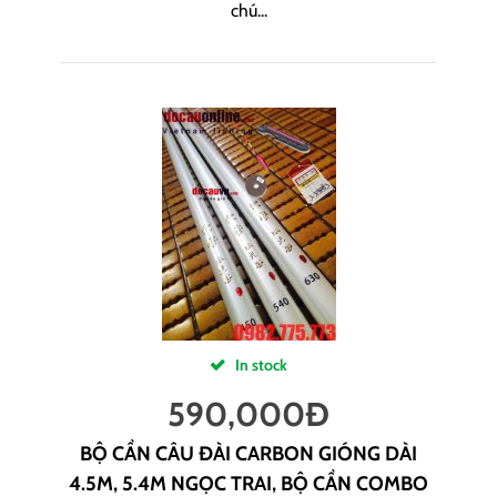
chú...
In stock
590,000
Đ
BỘ CẦN CÂU ĐÀI CARBON GIÓNG DÀI
4.5M, 5.4M NGỌC TRAI, BỘ CẦN COMBO