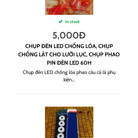
In stock
5,000
Đ
CHỤP ĐÈN LED CHỐNG LÓA, CHỤP
CHỐNG LẬT CHO LƯỠI LỤC, CHỤP PHAO
PIN ĐÈN LED 60H
Chụp đèn LED chống lóa phao câu cá là phụ
kiện...