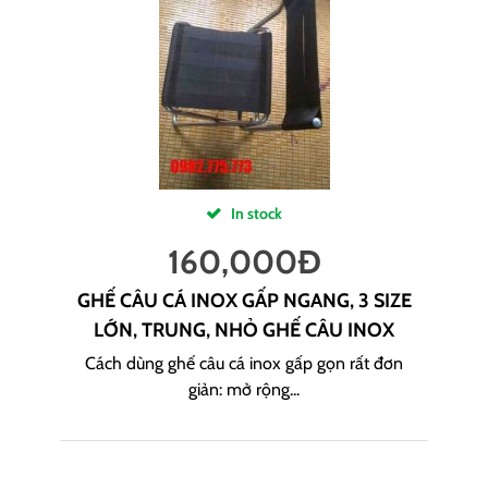
In stock
160,000
Đ
GHẾ CÂU CÁ INOX GẤP NGANG, 3 SIZE
LỚN, TRUNG, NHỎ GHẾ CÂU INOX
Cách dùng ghế câu cá inox gấp gọn rất đơn
giản: mở rộng...