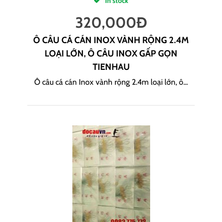
In stock
320,000
Đ
Ô CÂU CÁ CÁN INOX VÀNH RỘNG 2.4M
LOẠI LỚN, Ô CÂU INOX GẤP GỌN
TIENHAU
Ô câu cá cán Inox vành rộng 2.4m loại lớn, ô...