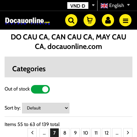
English
VND
Đ
DO CAU CA, CAN CAU CA, MAY CAU
CA, docauonline.com
Categories
Out of stock
YES
NO
Sort by:
Items
55
to
63
of
139
total
...
7
8
9
10
11
12
...