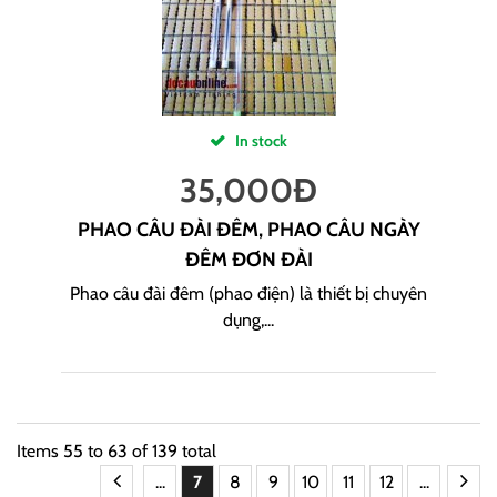
In stock
35,000
Đ
PHAO CÂU ĐÀI ĐÊM, PHAO CÂU NGÀY
ĐÊM ĐƠN ĐÀI
Phao câu đài đêm (phao điện) là thiết bị chuyên
dụng,...
Items
55
to
63
of
139
total
...
7
8
9
10
11
12
...