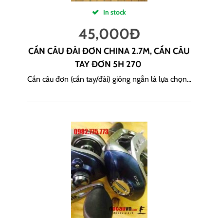
In stock
45,000
Đ
CẦN CÂU ĐÀI ĐƠN CHINA 2.7M, CẦN CÂU
TAY ĐƠN 5H 270
Cần câu đơn (cần tay/đài) gióng ngắn là lựa chọn...