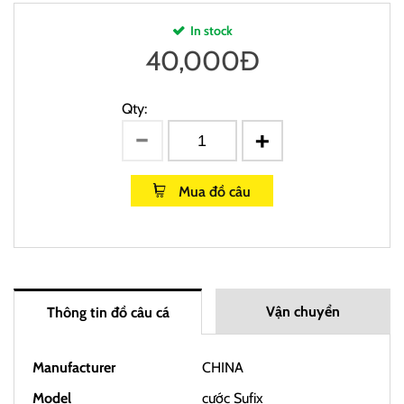
In stock
40,000
Đ
Qty:
Mua đồ câu
Vận chuyển
Thông tin đồ câu cá
Manufacturer
CHINA
Model
cước Sufix