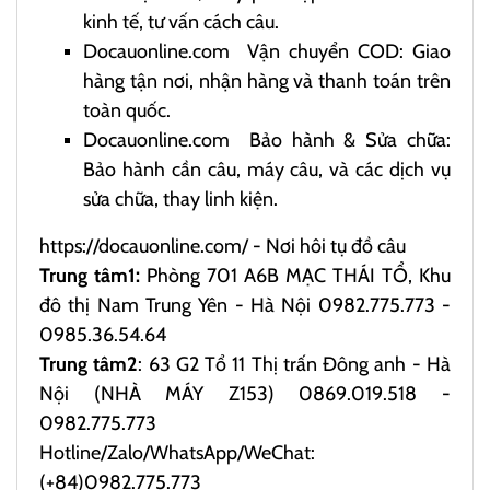
kinh tế, tư vấn cách câu.
Docauonline.com
Vận chuyển COD: Giao
hàng tận nơi, nhận hàng và thanh toán trên
toàn quốc.
Docauonline.com
Bảo hành & Sửa chữa:
Bảo hành cần câu, máy câu, và các dịch vụ
sửa chữa, thay linh kiện.
https://docauonline.com/
- Nơi hôi tụ đồ câu
Trung tâm1:
Phòng 701 A6B MẠC THÁI TỔ, Khu
đô thị Nam Trung Yên - Hà Nội 0982.775.773 -
0985.36.54.64
Trung tâm2
: 63 G2 Tổ 11 Thị trấn Đông anh - Hà
Nội (NHÀ MÁY Z153) 0869.019.518 -
0982.775.773
Hotline/Zalo/WhatsApp/WeChat:
(+84)0982.775.773