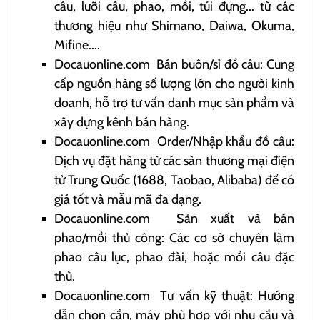
câu, lưỡi câu, phao, mồi, túi đựng... từ các
thương hiệu như Shimano, Daiwa, Okuma,
Mifine....
Docauonline.com
Bán buôn/sỉ đồ câu: Cung
cấp nguồn hàng số lượng lớn cho người kinh
doanh, hỗ trợ tư vấn danh mục sản phẩm và
xây dựng kênh bán hàng.
Docauonline.com
Order/Nhập khẩu đồ câu:
Dịch vụ đặt hàng từ các sàn thương mại điện
tử Trung Quốc (1688, Taobao, Alibaba) để có
giá tốt và mẫu mã đa dạng.
Docauonline.com
Sản xuất và bán
phao/mồi thủ công: Các cơ sở chuyên làm
phao câu lục, phao đài, hoặc mồi câu đặc
thù.
Docauonline.com
Tư vấn kỹ thuật: Hướng
dẫn chọn cần, máy phù hợp với nhu cầu và