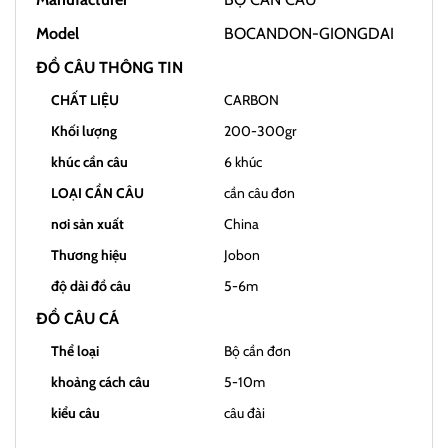
Model
BOCANDON-GIONGDAI
ĐỒ CÂU THÔNG TIN
CHẤT LIỆU
CARBON
Khối lượng
200-300gr
khúc cần câu
6 khúc
LOẠI CẦN CÂU
cần câu đơn
nơi sản xuất
China
Thương hiệu
Jobon
độ dài đồ câu
5-6m
ĐỒ CÂU CÁ
Thể loại
Bộ cần đơn
khoảng cách câu
5-10m
kiểu câu
câu đài