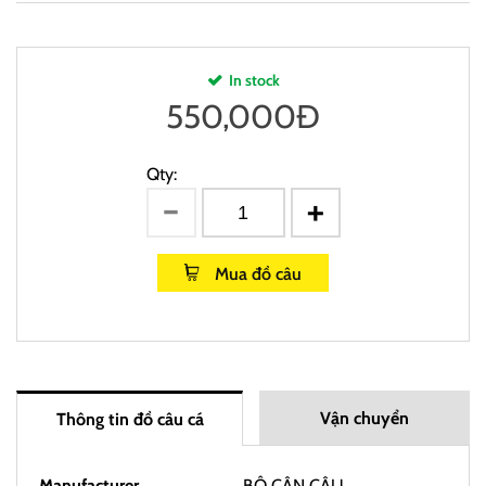
In stock
550,000
Đ
Qty:
Mua đồ câu
Vận chuyển
Thông tin đồ câu cá
Manufacturer
BỘ CÂN CÂU