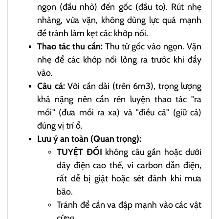
ngọn (đầu nhỏ) đến gốc (đầu to). Rút nhẹ
nhàng, vừa vặn, không dùng lực quá mạnh
để tránh làm kẹt các khớp nối.
Thao tác thu cần:
Thu từ gốc vào ngọn. Vặn
nhẹ để các khớp nối lỏng ra trước khi đẩy
vào.
Câu cá:
Với cần dài (trên 6m3), trọng lượng
khá nặng nên cần rèn luyện thao tác "ra
mồi" (đưa mồi ra xa) và "điều cá" (giữ cá)
đúng vị trí ổ.
Lưu ý an toàn (Quan trọng):
TUYỆT ĐỐI
không câu gần hoặc dưới
dây điện cao thế, vì carbon dẫn điện,
rất dễ bị giật hoặc sét đánh khi mưa
bão.
Tránh để cần va đập mạnh vào các vật
cứng.