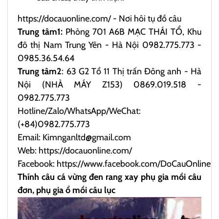
https://docauonline.com/
- Nơi hôi tụ đồ câu
Trung tâm1:
Phòng 701 A6B MẠC THÁI TỔ, Khu
đô thị Nam Trung Yên - Hà Nội 0982.775.773 -
0985.36.54.64
Trung tâm2
: 63 G2 Tổ 11 Thị trấn Đông anh - Hà
Nội (NHÀ MÁY Z153) 0869.019.518 -
0982.775.773
Hotline/Zalo/WhatsApp/WeChat:
(+84)0982.775.773
Email: Kimnganltd@gmail.com
Web:
https://docauonline.com/
Facebook:
https://www.facebook.com/DoCauOnline
Thính câu cá vừng đen rang xay phụ gia mồi câu
đơn, phụ gia ổ mồi câu lục