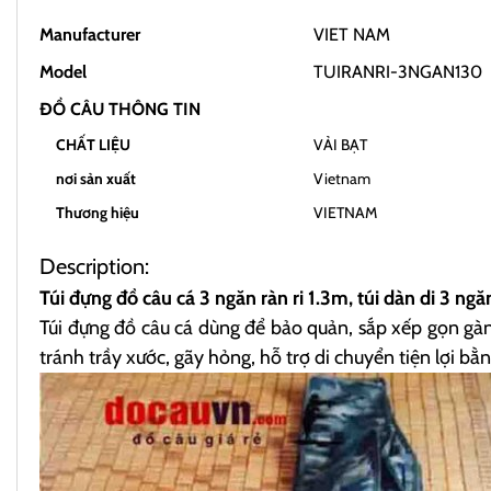
Manufacturer
VIET NAM
Model
TUIRANRI-3NGAN130
ĐỒ CÂU THÔNG TIN
CHẤT LIỆU
VẢI BẠT
nơi sản xuất
Vietnam
Thương hiệu
VIETNAM
Description:
Túi đựng đồ câu cá 3 ngăn ràn ri 1.3m, túi dàn di 3 ng
Túi đựng đồ câu cá dùng để bảo quản, sắp xếp gọn gàng 
tránh trầy xước, gãy hỏng, hỗ trợ di chuyển tiện lợi b