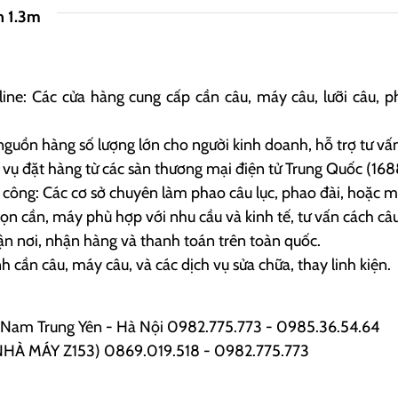
ăn 1.3m
ine: Các cửa hàng cung cấp cần câu, máy câu, lưỡi câu, p
nguồn hàng số lượng lớn cho người kinh doanh, hỗ trợ tư 
ụ đặt hàng từ các sàn thương mại điện tử Trung Quốc (1688
ông: Các cơ sở chuyên làm phao câu lục, phao đài, hoặc mồ
n cần, máy phù hợp với nhu cầu và kinh tế, tư vấn cách câu
 nơi, nhận hàng và thanh toán trên toàn quốc.
cần câu, máy câu, và các dịch vụ sửa chữa, thay linh kiện.
Nam Trung Yên - Hà Nội 0982.775.773 - 0985.36.54.64
i (NHÀ MÁY Z153) 0869.019.518 - 0982.775.773