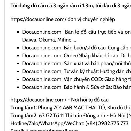
Túi đựng đồ câu cá 3 ngăn ràn ri 1.3m, túi dàn di 3 ng
https://docauonline.com/
đơn vị chuyên nghiệp
Docauonline.com
Bán lẻ đồ câu trực tiếp và onl
Daiwa, Okuma, Mifine....
Docauonline.com
Bán buôn/sỉ đồ câu: Cung cấp 
Docauonline.com
Order/Nhập khẩu đồ câu: Dịch v
Docauonline.com
Sản xuất và bán phao/mồi thủ c
Docauonline.com
Tư vấn kỹ thuật: Hướng dẫn chọ
Docauonline.com
Vận chuyển COD: Giao hàng tận
Docauonline.com
Bảo hành & Sửa chữa: Bảo hành 
https://docauonline.com/
- Nơi hôi tụ đồ câu
Trung tâm1:
Phòng 701 A6B MẠC THÁI TỔ, Khu đô thị 
Trung tâm2
: 63 G2 Tổ 11 Thị trấn Đông anh - Hà Nộ
Hotline/Zalo/WhatsApp/WeChat: (+84)0982.775.773