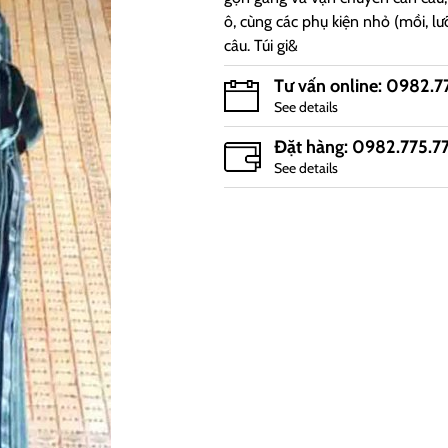
ô, cùng các phụ kiện nhỏ (mồi, lưỡ
câu. Túi gi&
Tư vấn online: 0982.7
See details
Đặt hàng: 0982.775.7
See details