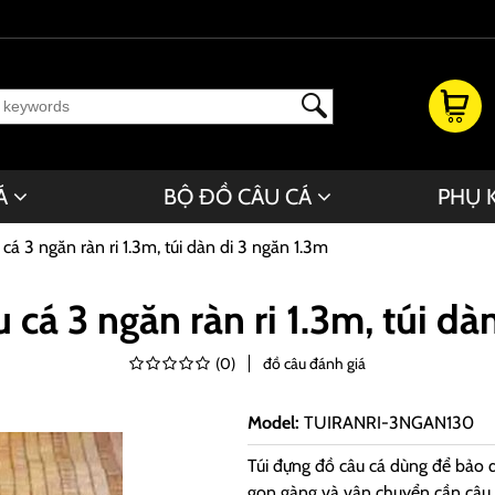
Á
BỘ ĐỒ CÂU CÁ
PHỤ 
cá 3 ngăn ràn ri 1.3m, túi dàn di 3 ngăn 1.3m
 cá 3 ngăn ràn ri 1.3m, túi dà
(
0
)
đồ câu đánh giá
Model
:
TUIRANRI-3NGAN130
Túi đựng đồ câu cá dùng để bảo 
gọn gàng và vận chuyển cần câu,