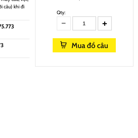
i câu) khi đi
Qty:
75.773
Mua đồ câu
73