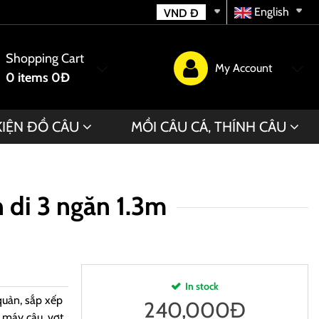
English
VND
Đ
Shopping Cart
My Account
0
items
0Đ
KIỆN ĐỒ CÂU
MỒI CÂU CÁ, THÍNH CÂU
n di 3 ngăn 1.3m
In stock
quản, sắp xếp
240,000
Đ
 máy câu, vợt,