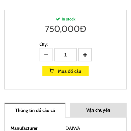
In stock
750,000
Đ
Qty:
Mua đồ câu
Vận chuyển
Thông tin đồ câu cá
Manufacturer
DAIWA