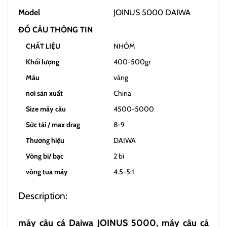
Model
JOINUS 5000 DAIWA
ĐỒ CÂU THÔNG TIN
CHẤT LIỆU
NHÔM
Khối lượng
400-500gr
Màu
vàng
nơi sản xuất
China
Size máy câu
4500-5000
Sức tải / max drag
8-9
Thương hiệu
DAIWA
Vòng bi/ bạc
2 bi
vòng tua máy
4.5-5:1
Description:
máy câu cá Daiwa JOINUS 5000, máy câu cá