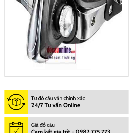
https://docauonline.com/
đơn vị chuyên nghiệp
Docauonline.com
Tư đồ câu vấn chính xác
Bán lẻ đồ câu trực tiếp và online: Các
24/7 Tư vấn Online
cửa hàng cung cấp cần câu, máy câu, lưỡi câu, phao,
mồi, túi đựng... từ các thương hiệu như Shimano, Daiwa,
Okuma, Mifine....
Giá đồ câu
Docauonline.com
Bán buôn/sỉ đồ câu: Cung cấp nguồn
Cam kết giá tốt - 0982.775.773