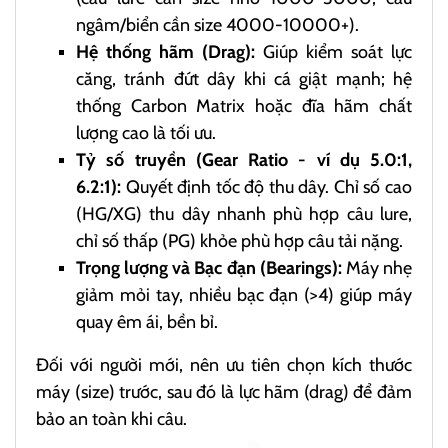
ngâm/biển cần size 4000-10000+).
Hệ thống hãm (Drag):
Giúp kiểm soát lực
căng, tránh đứt dây khi cá giật mạnh; hệ
thống Carbon Matrix hoặc đĩa hãm chất
lượng cao là tối ưu.
Tỷ số truyền (Gear Ratio - ví dụ 5.0:1,
6.2:1):
Quyết định tốc độ thu dây. Chỉ số cao
(HG/XG) thu dây nhanh phù hợp câu lure,
chỉ số thấp (PG) khỏe phù hợp câu tải nặng.
Trọng lượng và Bạc đạn (Bearings):
Máy nhẹ
giảm mỏi tay, nhiều bạc đạn (>4) giúp máy
quay êm ái, bền bỉ.
Đối với người mới, nên ưu tiên chọn kích thước
máy (size) trước, sau đó là lực hãm (drag) để đảm
bảo an toàn khi câu.