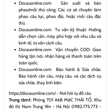
Docauonline.com
Sản xuất và bán
phao/mồi thủ công: Các cơ sở chuyên làm
phao câu lục, phao đài, hoặc mồi câu đặc
thù.
Docauonline.com
Tư vấn kỹ thuật: Hướng
dẫn chọn cần, máy phù hợp với nhu cầu và
kinh tế, tư vấn cách câu.
Docauonline.com
Vận chuyển COD: Giao
hàng tận nơi, nhận hàng và thanh toán trên
toàn quốc.
Docauonline.com
Bảo hành & Sửa chữa:
Bảo hành cần câu, máy câu, và các dịch vụ
sửa chữa, thay linh kiện.
https://docauonline.com/
- Nơi hôi tụ đồ câu
Trung tâm1:
Phòng 701 A6B MẠC THÁI TỔ, Khu
đô thị Nam Trung Yên - Hà Nội 0982.775.773 -