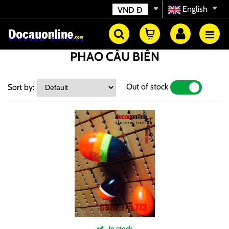
English
VND
Đ
PHAO CÂU BIỂN
Out of stock
Sort by:
YES
NO
In stock