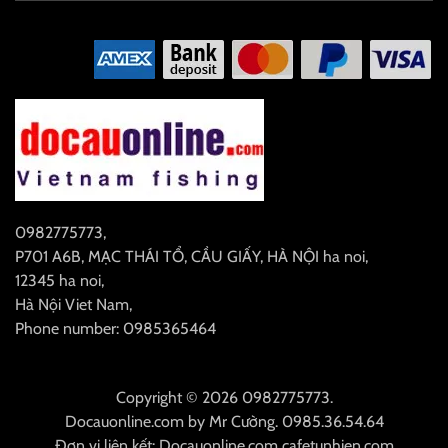
0982775773
,
P701 A6B, MẠC THÁI TỔ, CẦU GIẤY, HÀ NỘI
ha noi
,
12345
ha noi
,
Hà Nội
Viet Nam
,
Phone number: 0985365464
Copyright © 2026 0982775773.
Docauonline.com
by
Mr Cường
.
0985.36.54.64
Đơn vị liên kết:
Docauonline.com
cafetunhien.com