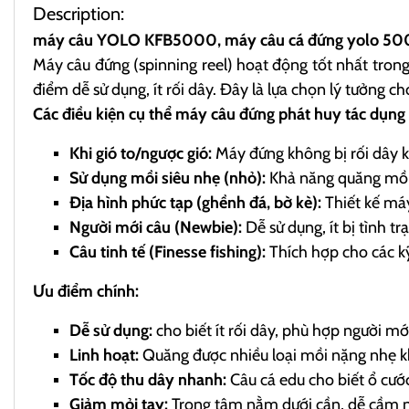
Description:
máy câu YOLO KFB5000, máy câu cá đứng yolo 5
Máy câu đứng (spinning reel) hoạt động tốt nhất trong
điểm dễ sử dụng, ít rối dây. Đây là lựa chọn lý tưởng c
Các điều kiện cụ thể máy câu đứng phát huy tác dụng 
Khi gió to/ngược gió:
Máy đứng không bị rối dây k
Sử dụng mồi siêu nhẹ (nhỏ):
Khả năng quăng mồi 
Địa hình phức tạp (ghềnh đá, bờ kè):
Thiết kế máy 
Người mới câu (Newbie):
Dễ sử dụng, ít bị tình tr
Câu tinh tế (Finesse fishing):
Thích hợp cho các kỹ
Ưu điểm chính:
Dễ sử dụng:
cho biết ít rối dây, phù hợp người mớ
Linh hoạt:
Quăng được nhiều loại mồi nặng nhẹ k
Tốc độ thu dây nhanh:
Câu cá edu cho biết ổ cướ
Giảm mỏi tay:
Trọng tâm nằm dưới cần, dễ cầm n