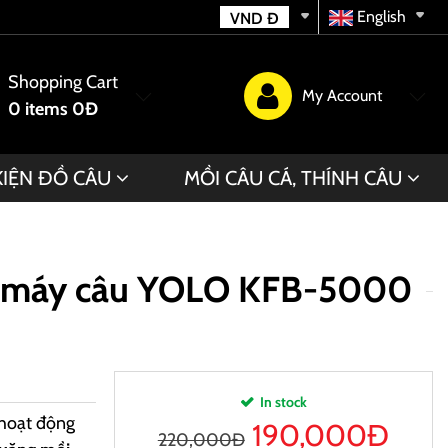
English
VND
Đ
Shopping Cart
My Account
0
items
0Đ
KIỆN ĐỒ CÂU
MỒI CÂU CÁ, THÍNH CÂU
0 máy câu YOLO KFB-5000
In stock
 hoạt động
190,000
Đ
220,000Đ