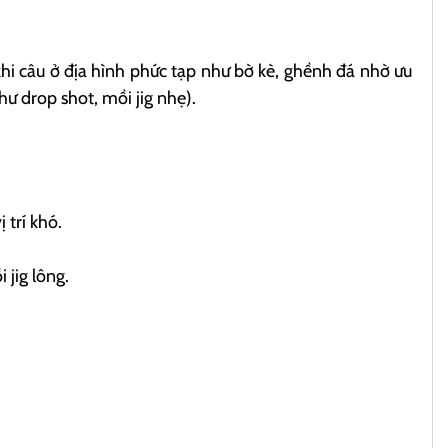
khi câu ở địa hình phức tạp như bờ kè, ghềnh đá nhờ ưu
hư drop shot, mồi jig nhẹ).
 trí khó.
 jig lông.