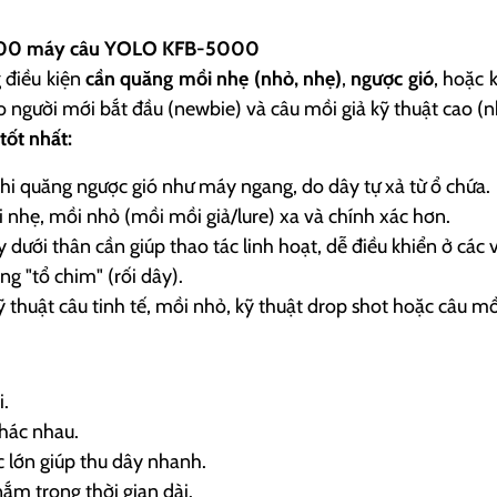
000 máy câu YOLO KFB-5000
 điều kiện
cần quăng mồi nhẹ (nhỏ, nhẹ)
,
ngược gió
, hoặc 
ho người mới bắt đầu (newbie) và câu mồi giả kỹ thuật cao (n
tốt nhất:
hi quăng ngược gió như máy ngang, do dây tự xả từ ổ chứa.
nhẹ, mồi nhỏ (mồi mồi giả/lure) xa và chính xác hơn.
dưới thân cần giúp thao tác linh hoạt, dễ điều khiển ở các vị
ạng "tổ chim" (rối dây).
 thuật câu tinh tế, mồi nhỏ, kỹ thuật drop shot hoặc câu mồi
i.
hác nhau.
c lớn giúp thu dây nhanh.
ắm trong thời gian dài.