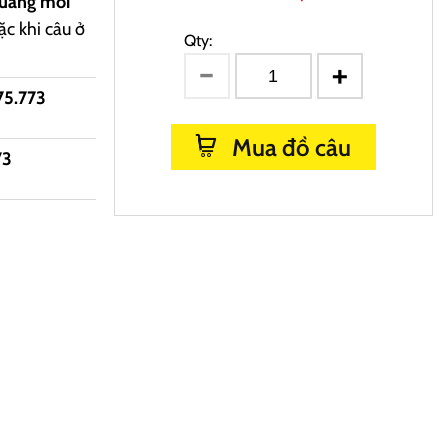
quăng mồi
ặc khi câu ở
Qty:
75.773
Mua đồ câu
73