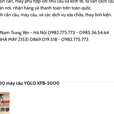
n cần, máy phù hợp với nhu cầu và kinh tế, tư vấn cách câu
 nơi, nhận hàng và thanh toán trên toàn quốc.
cần câu, máy câu, và các dịch vụ sửa chữa, thay linh kiện.
Nam Trung Yên - Hà Nội 0982.775.773 - 0985.36.54.64
i (NHÀ MÁY Z153) 0869.019.518 - 0982.775.773
000 máy câu YOLO KFB-5000