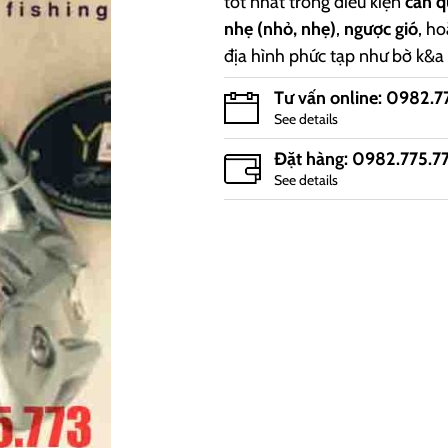
tốt nhất trong điều kiện
cần 
nhẹ (nhỏ, nhẹ)
,
ngược gió
, ho
địa hình phức tạp như bờ k&a
Tư vấn online: 0982.7
See details
Đặt hàng: 0982.775.7
See details