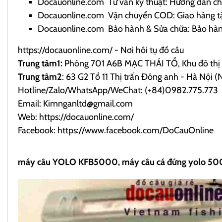
Docauonline.com
Tư vấn kỹ thuật: Hướng dẫn chọ
Docauonline.com
Vận chuyển COD: Giao hàng tận
Docauonline.com
Bảo hành & Sửa chữa: Bảo hành 
https://docauonline.com/
- Nơi hôi tụ đồ câu
Trung tâm1:
Phòng 701 A6B MẠC THÁI TỔ, Khu đô thị 
Trung tâm2
: 63 G2 Tổ 11 Thị trấn Đông anh - Hà Nộ
Hotline/Zalo/WhatsApp/WeChat: (+84)0982.775.773
Email: Kimnganltd@gmail.com
Web:
https://docauonline.com/
Facebook:
https://www.facebook.com/DoCauOnline
máy câu YOLO KFB5000, máy câu cá đứng yolo 5