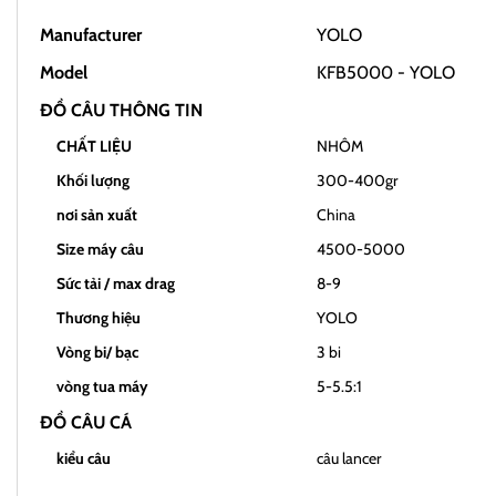
Manufacturer
YOLO
Model
KFB5000 - YOLO
ĐỒ CÂU THÔNG TIN
CHẤT LIỆU
NHÔM
Khối lượng
300-400gr
nơi sản xuất
China
Size máy câu
4500-5000
Sức tải / max drag
8-9
Thương hiệu
YOLO
Vòng bi/ bạc
3 bi
vòng tua máy
5-5.5:1
ĐỒ CÂU CÁ
kiểu câu
câu lancer