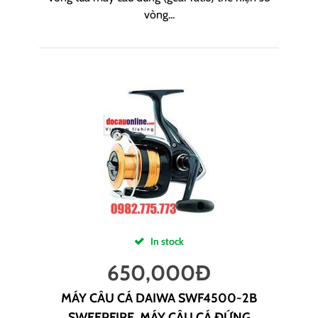
vòng...
In stock
650,000
Đ
MÁY CÂU CÁ DAIWA SWF4500-2B
SWEEPFIRE, MÁY CÂU CÁ ĐỨNG