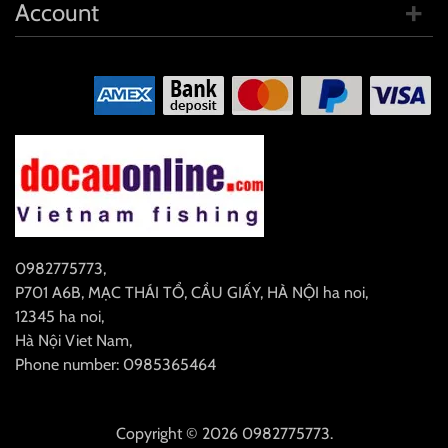
Account
0982775773
,
P701 A6B, MẠC THÁI TỔ, CẦU GIẤY, HÀ NỘI
ha noi
,
12345
ha noi
,
Hà Nội
Viet Nam
,
Phone number: 0985365464
Copyright © 2026 0982775773.