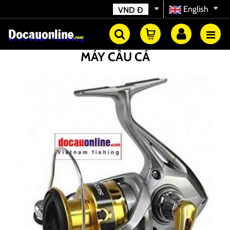
English
VND
Đ
MÁY CÂU CÁ