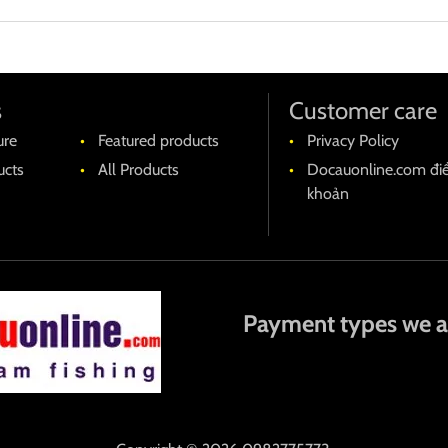
s
Customer care
ure
Featured products
Privacy Policy
cts
All Products
Docauonline.com đi
khoản
Payment types we a