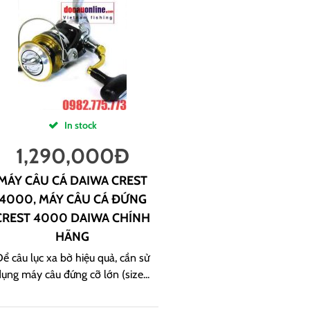
In stock
1,290,000
Đ
MÁY CÂU CÁ DAIWA CREST
4000, MÁY CÂU CÁ ĐỨNG
CREST 4000 DAIWA CHÍNH
HÃNG
ể câu lục xa bờ hiệu quả, cần sử
ụng máy câu đứng cỡ lớn (size...