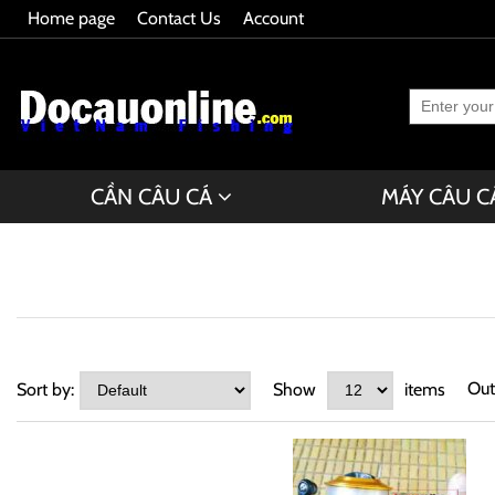
Home page
Contact Us
Account
CẦN CÂU CÁ
MÁY CÂU C
Out
Sort by:
Show
items