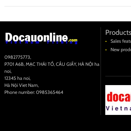
Product
Sales feat
New produ
0982775773
,
P701 A6B, MẠC THÁI TỔ, CẦU GIẤY, HÀ NỘI
ha
noi
,
12345
ha noi
,
Hà Nội
Viet Nam
,
Phone number: 0985365464