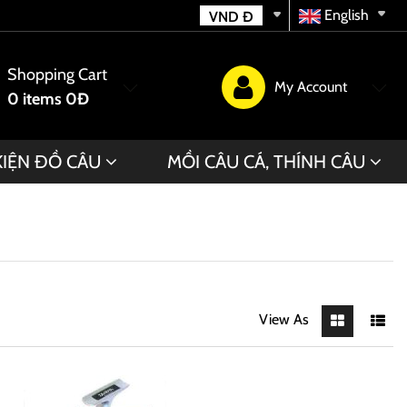
English
VND
Đ
Shopping Cart
My Account
0
items
0Đ
KIỆN ĐỒ CÂU
MỒI CÂU CÁ, THÍNH CÂU
View As