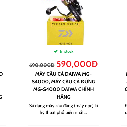
In stock
590,000
Đ
690,000
Đ
D
MÁY CÂU CÁ DAIWA MG-
S4000, MÁY CÂU CÁ ĐỨNG
MG-S4000 DAIWA CHÍNH
G
HÃNG
Sử dụng máy câu đứng (máy dọc) là
Đ
kỹ thuật phổ biến nhất,...
d