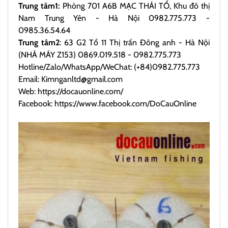
Trung tâm1:
Phòng 701 A6B MẠC THÁI TỔ, Khu đô thị
Nam Trung Yên - Hà Nội 0982.775.773 -
0985.36.54.64
Trung tâm2
: 63 G2 Tổ 11 Thị trấn Đông anh - Hà Nội
(NHÀ MÁY Z153) 0869.019.518 - 0982.775.773
Hotline/Zalo/WhatsApp/WeChat: (+84)0982.775.773
Email: Kimnganltd@gmail.com
Web:
https://docauonline.com/
Facebook:
https://www.facebook.com/DoCauOnline