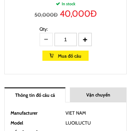
In stock
40,000
Đ
50,000Đ
Qty:
Mua đồ câu
Vận chuyển
Thông tin đồ câu cá
Manufacturer
VIET NAM
Model
LUOILUCTU