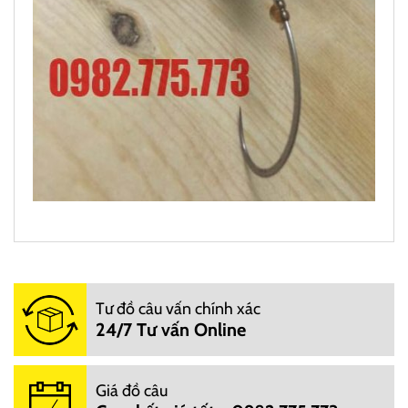
https://docauonline.com/
đơn vị chuyên nghiệp
Docauonline.com
Tư đồ câu vấn chính xác
Bán lẻ đồ câu trực tiếp và online: Các
24/7 Tư vấn Online
cửa hàng cung cấp cần câu, máy câu, lưỡi câu, phao,
mồi, túi đựng... từ các thương hiệu như Shimano, Daiwa,
Okuma, Mifine....
Giá đồ câu
Docauonline.com
Bán buôn/sỉ đồ câu: Cung cấp nguồn