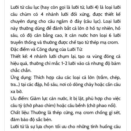
Lưỡi tứ câu lục (hay còn gọi là lưỡi tứ, lưỡi 4) là loại lưỡi
câu chùm có 4 nhánh lưỡi đối xứng, được thiết kế
chuyên dụng cho câu ngâm ở đáy (câu lục). Loại lưỡi
này thường dùng để đánh bắt cá lớn ở hồ tự nhiên, hồ
sâu, có độ cân bằng cao, ít cản nước hơn loại 6 lưỡi
truyền thống và thường được chế tạo từ thép mạ crom.
Đặc điểm và Công dụng của Lưỡi Tứ:
Thiết kế: 4 nhánh lưỡi chụm lại, tạo ra vùng đóng cá
hiệu quả, thường chỉ mắc 1-2 lưỡi vào cá nhưng độ bám
chắc chắn.
Ứng dụng: Thích hợp câu các loại cá lớn (trắm, chép,
tra...) tại các đập, hồ sâu, nơi có dòng chảy hoặc cần câu
xa bờ.
Ưu điểm: Giảm lực cản nước, ít bị lật, phù hợp cho việc
câu tỳ (chờ phao chìm) hoặc câu bềnh (chờ phao nổi).
Chất liệu: Thường là thép cứng, mạ crom chống gỉ sét,
đảm bảo độ sắc bén.
Lưỡi tứ là sự lựa chọn tối ưu cho những tình huống câu