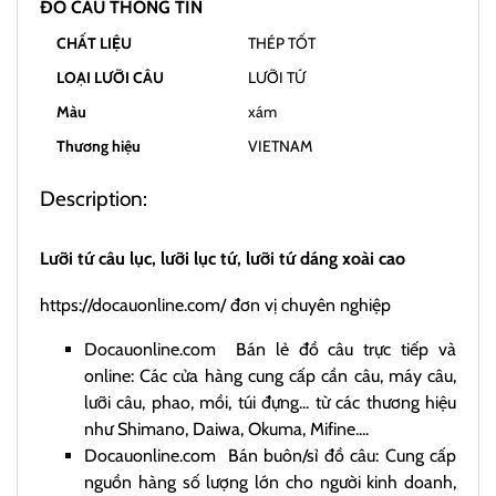
ĐỒ CÂU THÔNG TIN
CHẤT LIỆU
THÉP TỐT
LOẠI LƯỠI CÂU
LƯỠI TỨ
Màu
xám
Thương hiệu
VIETNAM
Description:
Lưỡi tứ câu lục, lưỡi lục tứ, lưỡi tứ dáng xoài cao
https://docauonline.com/
đơn vị chuyên nghiệp
Docauonline.com
Bán lẻ đồ câu trực tiếp và
online: Các cửa hàng cung cấp cần câu, máy câu,
lưỡi câu, phao, mồi, túi đựng... từ các thương hiệu
như Shimano, Daiwa, Okuma, Mifine....
Docauonline.com
Bán buôn/sỉ đồ câu: Cung cấp
nguồn hàng số lượng lớn cho người kinh doanh,