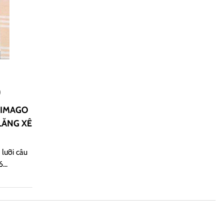
Đ
HIMAGO
LĂNG XÊ
 lưỡi câu
...