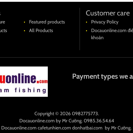
s
Customer care
ure
Featured products
Privacy Policy
cts
All Products
Docauonline.com đi
khoản
Payment types we a
Copyright © 2026 0982775773.
Docauonline.com
by
Mr Cường
.
0985.36.54.64
:
Docauonline.com
cafetunhien.com
donhatbai.com
by
Mr Cường
.