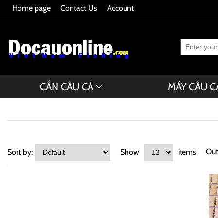
Home page
Contact Us
Account
CẦN CÂU CÁ
MÁY CÂU C
Out
Sort by:
Show
items