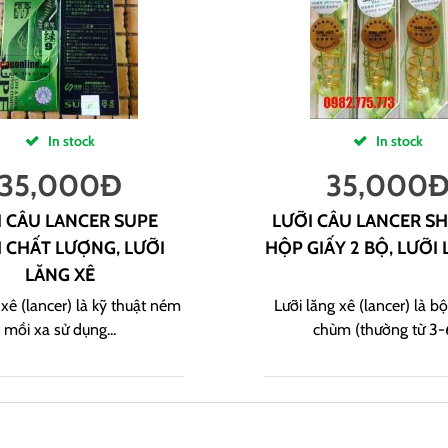
In stock
In stock
35,000
Đ
35,000
I CÂU LANCER SUPE
LƯỠI CÂU LANCER S
 CHẤT LƯỢNG, LƯỠI
HỘP GIẤY 2 BỘ, LƯỠI 
LĂNG XÊ
xê (lancer) là kỹ thuật ném
Lưỡi lăng xê (lancer) là bộ
mồi xa sử dụng...
chùm (thường từ 3-6