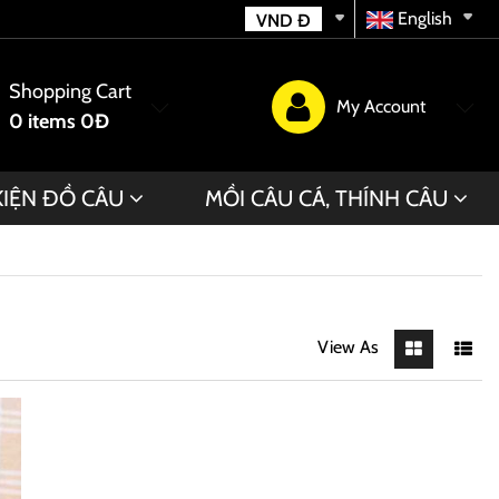
English
VND
Đ
Shopping Cart
My Account
0
items
0Đ
KIỆN ĐỒ CÂU
MỒI CÂU CÁ, THÍNH CÂU
View As