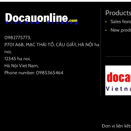
Product
Sales feat
New produ
0982775773
,
P701 A6B, MẠC THÁI TỔ, CẦU GIẤY, HÀ NỘI
ha
noi
,
12345
ha noi
,
Hà Nội
Viet Nam
,
Phone number: 0985365464
Đơn vị liên kết