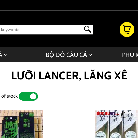
Á
BỘ ĐỒ CÂU CÁ
PHỤ 
LƯỠI LANCER, LĂNG XÊ
 of stock
YES
NO