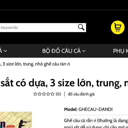
Á
BỘ ĐỒ CÂU CÁ
PHỤ 
, 3 size lớn, trung, nhỏ ghế câu ràn ri
sắt có dựa, 3 size lớn, trung,
(
0
)
đồ câu đánh giá
Model
:
GHECAU-DANDI
Ghế câu cá rằn ri (thường là dạn
gọn) rất dễ sử dụng: chỉ cần mở 