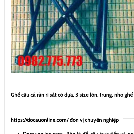
Ghế câu cá ràn ri sắt có dựa, 3 size lớn, trung, nhỏ ghế 
https://docauonline.com/
đơn vị chuyên nghiệp
Docauonline.com
Bán lẻ đồ câu trực tiếp và onl