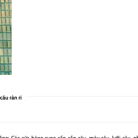
câu ràn ri
ine: Các cửa hàng cung cấp cần câu, máy câu, lưỡi câu, p