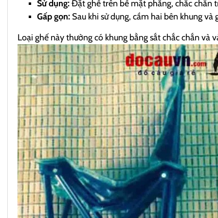
Sử dụng:
Đặt ghế trên bề mặt phẳng, chắc chắn tr
Gấp gọn:
Sau khi sử dụng, cầm hai bên khung và g
Loại ghế này thường có khung bằng sắt chắc chắn và vả