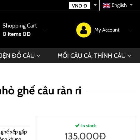
English
VND
Đ
Shopping Cart
My Account
0
items
0Đ
KIỆN ĐỒ CÂU
MỒI CÂU CÁ, THÍNH CÂU
 nhỏ ghế câu ràn ri
In stock
g ghế xếp gấp
135,000
Đ
rộng khung,