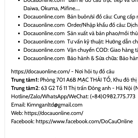
Daiwa, Okuma, Mifine....
Docauonline.com
Bán buôn/sỉ đồ câu: Cung cấp 
Docauonline.com
Order/Nhập khẩu đồ câu: Dịch v
Docauonline.com
Sản xuất và bán phao/mồi thủ c
Docauonline.com
Tư vấn kỹ thuật: Hướng dẫn chọ
Docauonline.com
Vận chuyển COD: Giao hàng tận
Docauonline.com
Bảo hành & Sửa chữa: Bảo hành 
https://docauonline.com/
- Nơi hôi tụ đồ câu
Trung tâm1:
Phòng 701 A6B MẠC THÁI TỔ, Khu đô thị 
Trung tâm2
: 63 G2 Tổ 11 Thị trấn Đông anh - Hà Nộ
Hotline/Zalo/WhatsApp/WeChat: (+84)0982.775.773
Email: Kimnganltd@gmail.com
Web:
https://docauonline.com/
Facebook:
https://www.facebook.com/DoCauOnline