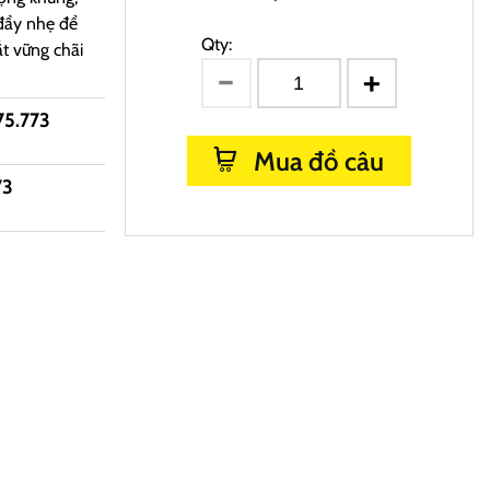
đẩy nhẹ để
Qty:
ắt vững chãi
75.773
Mua đồ câu
73