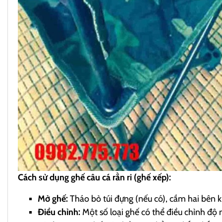
Cách sử dụng ghế câu cá rằn ri (ghế xếp):
Mở ghế:
Tháo bỏ túi đựng (nếu có), cầm hai bên kh
Điều chỉnh:
Một số loại ghế có thể điều chỉnh độ 