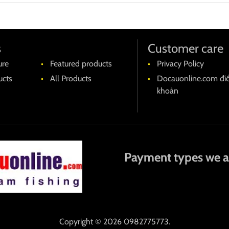
s
Customer care
ure
Featured products
Privacy Policy
cts
All Products
Docauonline.com đi
khoản
Payment types we a
Copyright © 2026 0982775773.