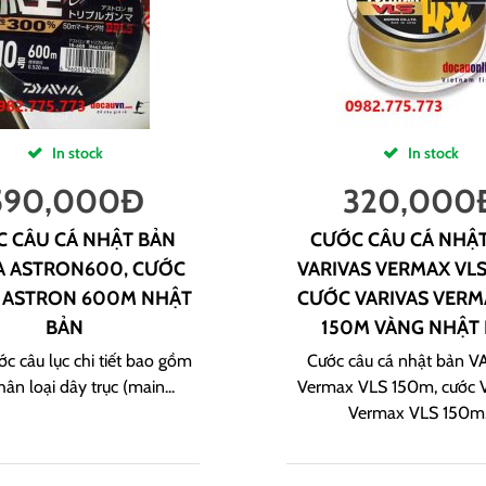
In stock
In stock
590,000
Đ
320,000
 CÂU CÁ NHẬT BẢN
CƯỚC CÂU CÁ NHẬ
A ASTRON600, CƯỚC
VARIVAS VERMAX VLS
 ASTRON 600M NHẬT
CƯỚC VARIVAS VERM
BẢN
150M VÀNG NHẬT
c câu lục chi tiết bao gồm
Cước câu cá nhật bản 
hân loại dây trục (main...
Vermax VLS 150m, cước 
Vermax VLS 150m.