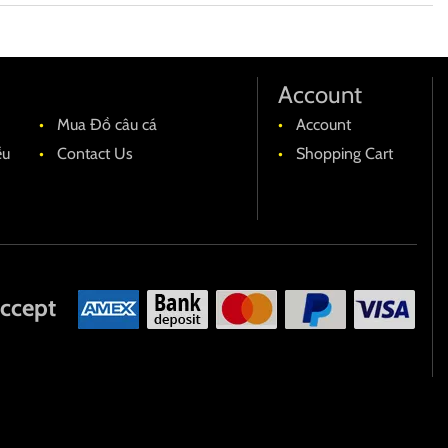
Account
Mua Đồ câu cá
Account
ều
Contact Us
Shopping Cart
ccept