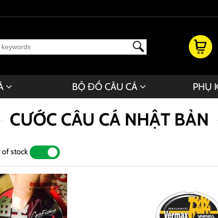
Á
BỘ ĐỒ CÂU CÁ
PHỤ 
CƯỚC CÂU CÁ NHẬT BẢN
 of stock
YES
NO