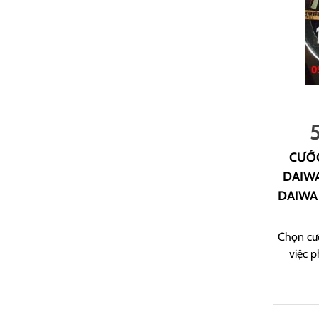
CƯỚC
DAIW
DAIWA
Chọn cướ
việc p