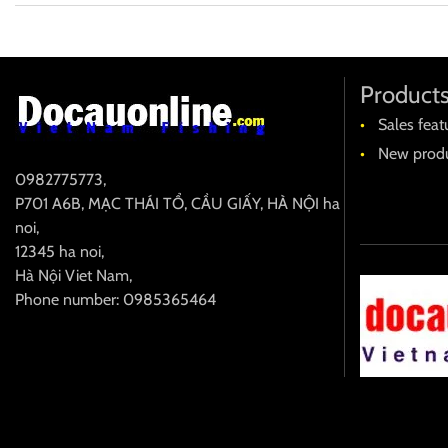
Product
Sales feat
New produ
0982775773
,
P701 A6B, MẠC THÁI TỔ, CẦU GIẤY, HÀ NỘI
ha
noi
,
12345
ha noi
,
Hà Nội
Viet Nam
,
Phone number: 0985365464