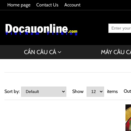
Home page
Contact Us
Account
CẦN CÂU CÁ
MÁY CÂU C
Out
Sort by:
Show
items