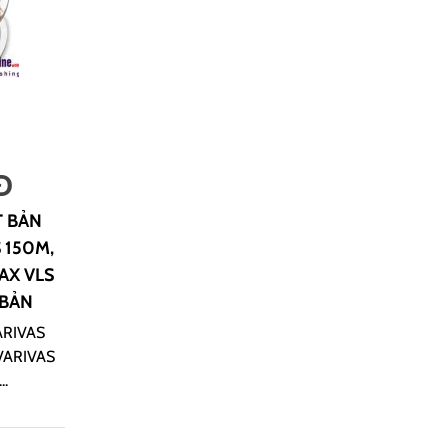
Đ
T BẢN
 150M,
AX VLS
 BẢN
VARIVAS
VARIVAS
..