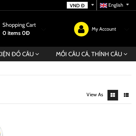
English
VND
Đ
Shopping Cart
My Account
0
items
0Đ
KIỆN ĐỒ CÂU
MỒI CÂU CÁ, THÍNH CÂU
View As