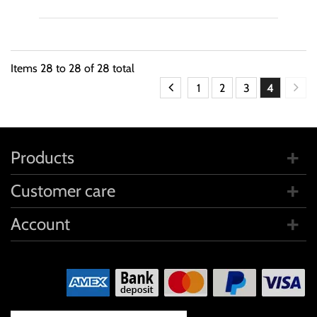
Items
28
to
28
of
28
total
1
2
3
4
Products
Customer care
Account