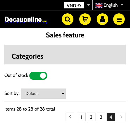
English
VND
Đ
Sales feature
Categories
Out of stock
YES
NO
Sort by:
Items
28
to
28
of
28
total
1
2
3
4