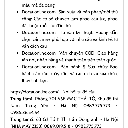
mẫu mã đa dạng.
Docauonline.com
Sản xuất và bán phao/mồi thủ
công: Các cơ sở chuyên làm phao câu lục, phao
đài, hoặc mồi câu đặc thù.
Docauonline.com
Tư vấn kỹ thuật: Hướng dẫn
chọn cần, máy phù hợp với nhu cầu và kinh tế, tư
vấn cách câu.
Docauonline.com
Vận chuyển COD: Giao hàng
tận nơi, nhận hàng và thanh toán trên toàn quốc.
Docauonline.com
Bảo hành & Sửa chữa: Bảo
hành cần câu, máy câu, và các dịch vụ sửa chữa,
thay linh kiện.
https://docauonline.com/
- Nơi hôi tụ đồ câu
Trung tâm1:
Phòng 701 A6B MẠC THÁI TỔ, Khu đô thị
Nam Trung Yên - Hà Nội 0982.775.773 -
0985.36.54.64
Trung tâm2
: 63 G2 Tổ 11 Thị trấn Đông anh - Hà Nội
(NHÀ MÁY Z153) 0869.019.518 - 0982.775.773