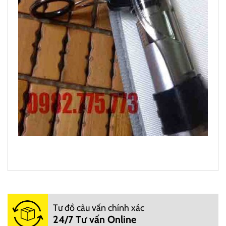
https://docauonline.com/
đơn vị chuyên nghiệp
Docauonline.com
Tư đồ câu vấn chính xác
Bán lẻ đồ câu trực tiếp và online: Các
24/7 Tư vấn Online
cửa hàng cung cấp cần câu, máy câu, lưỡi câu, phao,