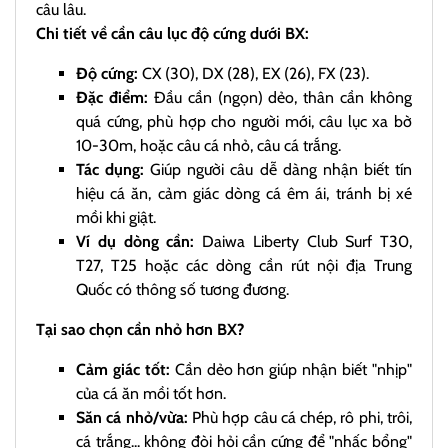
câu lâu.
Chi tiết về cần câu lục độ cứng dưới BX:
Độ cứng:
CX (30), DX (28), EX (26), FX (23).
Đặc điểm:
Đầu cần (ngọn) dẻo, thân cần không
quá cứng, phù hợp cho người mới, câu lục xa bờ
10-30m, hoặc câu cá nhỏ, câu cá trắng.
Tác dụng:
Giúp người câu dễ dàng nhận biết tín
hiệu cá ăn, cảm giác dòng cá êm ái, tránh bị xé
mồi khi giật.
Ví dụ dòng cần:
Daiwa Liberty Club Surf T30,
T27, T25 hoặc các dòng cần rút nội địa Trung
Quốc có thông số tương đương.
Tại sao chọn cần nhỏ hơn BX?
Cảm giác tốt:
Cần dẻo hơn giúp nhận biết "nhịp"
của cá ăn mồi tốt hơn.
Săn cá nhỏ/vừa:
Phù hợp câu cá chép, rô phi, trôi,
cá trắng... không đòi hỏi cần cứng để "nhấc bổng"