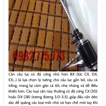
Cần câu lục có độ cứng nhỏ hơn BX (tức CX, DX,
EX,...) là lựa chọn lý tưởng cho câu lục gần bờ, câu cá
trắng, mang lại cảm giác cá tốt, nhẹ nhàng và dễ điều
khiển hơn. Các loại cần này thường có độ cứng CX (30)
hoặc DX (28) (tương đương 3.0-3.5), giúp đầu cần dẻo
dai, dễ quăng các loại mồi nhỏ và hạn chế mỏi tay khi