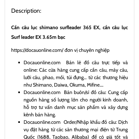
Description:
Cần câu lục shimano surfleader 365 EX, cần câu lục
Surf leader EX 3.65m bạc
https://docauonline.com/
đơn vị chuyên nghiệp
Docauonline.com
Bán lẻ đồ câu trực tiếp và
online: Các cửa hàng cung cấp cần câu, máy câu,
lưỡi câu, phao, mồi, túi đựng... từ các thương hiệu
như Shimano, Daiwa, Okuma, Mifine....
Docauonline.com
Bán buôn/sỉ đồ câu: Cung cấp
nguồn hàng số lượng lớn cho người kinh doanh,
hỗ trợ tư vấn danh mục sản phẩm và xây dựng
kênh bán hàng.
Docauonline.com
Order/Nhập khẩu đồ câu: Dịch
vụ đặt hàng từ các sàn thương mại điện tử Trung
Quốc (1688, Taobao, Alibaba) để có giá tốt và