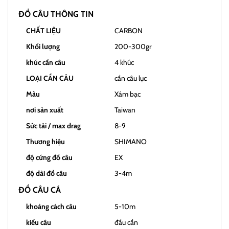
ĐỒ CÂU THÔNG TIN
CHẤT LIỆU
CARBON
Khối lượng
200-300gr
khúc cần câu
4 khúc
LOẠI CẦN CÂU
cần câu lục
Màu
Xám bạc
nơi sản xuất
Taiwan
Sức tải / max drag
8-9
Thương hiệu
SHIMANO
độ cứng đồ câu
EX
độ dài đồ câu
3-4m
ĐỒ CÂU CÁ
khoảng cách câu
5-10m
kiểu câu
đầu cần