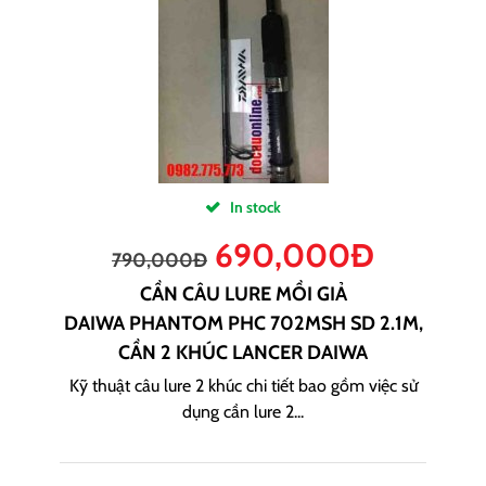
In stock
690,000
Đ
790,000
Đ
CẦN CÂU LURE MỒI GIẢ
DAIWA PHANTOM PHC 702MSH SD 2.1M,
CẦN 2 KHÚC LANCER DAIWA
Kỹ thuật câu lure 2 khúc chi tiết bao gồm việc sử
dụng cần lure 2...