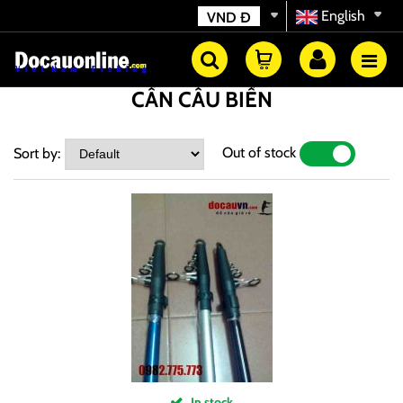
English
VND
Đ
CẦN CÂU BIỂN
Out of stock
Sort by:
YES
NO
In stock