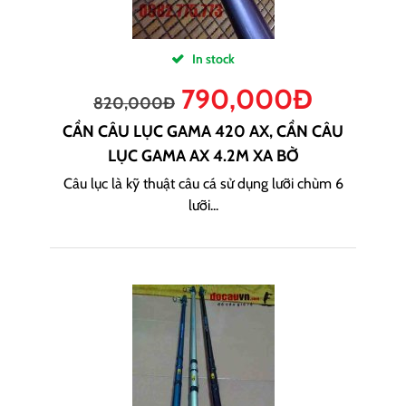
In stock
790,000
Đ
820,000
Đ
CẦN CÂU LỤC GAMA 420 AX, CẦN CÂU
LỤC GAMA AX 4.2M XA BỜ
Câu lục là kỹ thuật câu cá sử dụng lưỡi chùm 6
lưỡi...