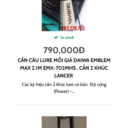
In stock
790,000
Đ
CẦN CÂU LURE MỒI GIẢ DAIWA EMBLEM
MAX 2.1M EMX-702MHS , CẦN 2 KHÚC
LANCER
Các ký hiệu cần 2 khúc lure cơ bản Độ cứng
(Power) -...