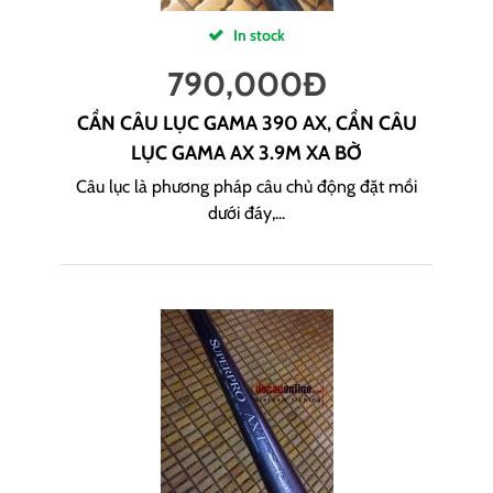
In stock
790,000
Đ
CẦN CÂU LỤC GAMA 390 AX, CẦN CÂU
LỤC GAMA AX 3.9M XA BỜ
Câu lục là phương pháp câu chủ động đặt mồi
dưới đáy,...