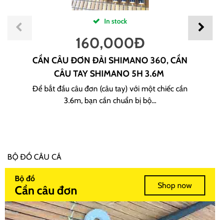
In stock
160,000
Đ
CẦN CÂU ĐƠN ĐÀI SHIMANO 360, CẦN
CÂU TAY SHIMANO 5H 3.6M
Để bắt đầu câu đơn (câu tay) với một chiếc cần
3.6m, bạn cần chuẩn bị bộ...
BỘ ĐỒ CÂU CÁ
Bộ đồ
Shop now
Cần câu đơn