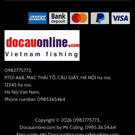
0982775773
,
P701 A6B, MẠC THÁI TỔ, CẦU GIẤY, HÀ NỘI
ha noi
,
12345
ha noi
,
Hà Nội
Viet Nam
,
Phone number: 0985365464
Copyright © 2026 0982775773.
Docauonline.com
by
Mr Cường
.
0985.36.54.64
Đơn vị liên kết:
Docauonline.com
cafetunhien.com