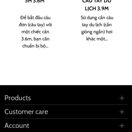
5H 3.6M
CÂU TAY DU
LỊCH 3.9M
Để bắt đầu câu
Sử dụng cần câu
đơn (câu tay) với
tay du lịch (cần
một chiếc cần
gióng ngắn) hơi
3.6m, bạn cần
khác một...
chuẩn bị bộ...
Products
Customer care
Account