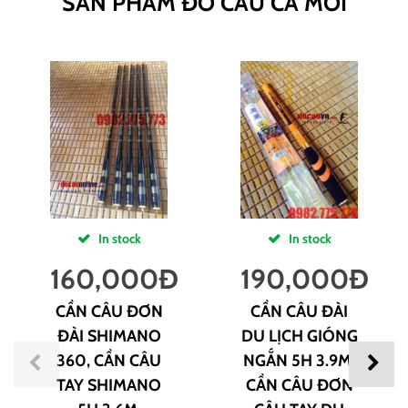
SẢN PHẨM ĐỒ CÂU CÁ MỚI
In stock
In stock
160,000
Đ
190,000
Đ
CẦN CÂU ĐƠN
CẦN CÂU ĐÀI
ĐÀI SHIMANO
DU LỊCH GIÓNG
360, CẦN CÂU
NGẮN 5H 3.9M,
TAY SHIMANO
CẦN CÂU ĐƠN