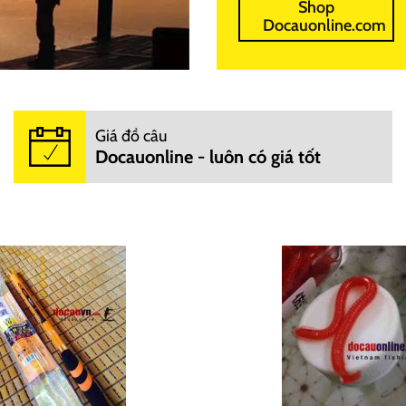
Shop
Docauonline.com
Giá đồ câu
Docauonline - luôn có giá tốt