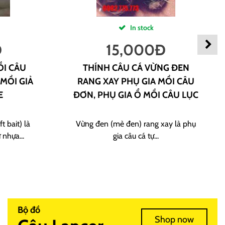
In stock
Đ
15,000
Đ
ỒI CÂU
THÍNH CÂU CÁ VỪNG ĐEN
 MỒI GIẢ
RANG XAY PHỤ GIA MỒI CÂU
E
ĐƠN, PHỤ GIA Ổ MỒI CÂU LỤC
t bait) là
Vừng đen (mè đen) rang xay là phụ
 nhựa...
gia câu cá tự...
Bộ đồ
Shop now