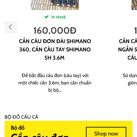
In stock
160,000
Đ
CẦN CÂU ĐƠN ĐÀI SHIMANO
CẦN CÂ
360, CẦN CÂU TAY SHIMANO
NGẮN 5
5H 3.6M
CÂU
Để bắt đầu câu đơn (câu tay) với
Sử dụn
một chiếc cần 3.6m, bạn cần chuẩn
gión
bị bộ...
BỘ ĐỒ CÂU CÁ
Bộ đồ
Shop now