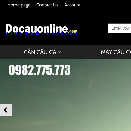
Home page
Contact Us
Account
CẦN CÂU CÁ
MÁY CÂU C