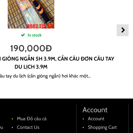
In stock
190,000
Đ
H GIÓNG NGẮN 5H 3.9M, CẦN CÂU ĐƠN CÂU TAY
DU LỊCH 3.9M
u tay du lịch (cần gióng ngắn) hơi khác một...
Account
Mua Đồ câu cá
Account
ều
Contact Us
Shopping Cart