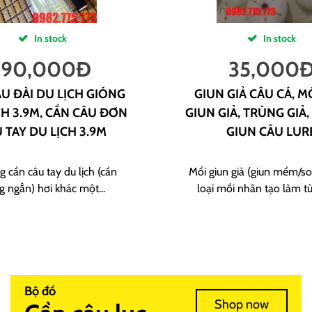
In stock
In stock
190,000
Đ
35,000
U ĐÀI DU LỊCH GIÓNG
GIUN GIẢ CÂU CÁ, M
H 3.9M, CẦN CÂU ĐƠN
GIUN GIẢ, TRÙNG GIẢ,
 TAY DU LỊCH 3.9M
GIUN CÂU LUR
g cần câu tay du lịch (cần
Mồi giun giả (giun mềm/sof
g ngắn) hơi khác một...
loại mồi nhân tạo làm từ
Bộ đồ
Shop now