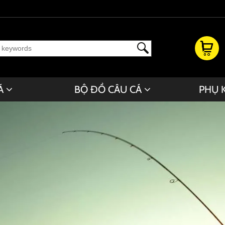
Á
BỘ ĐỒ CÂU CÁ
PHỤ 