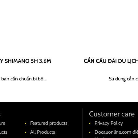
AY SHIMANO 5H 3.6M
CẦN CÂU ĐÀI DU LỊC
 bạn cần chuẩn bị bộ...
Sử dụng cần câ
s
Customer care
ure
Featured products
Privacy Policy
cts
All Products
Docauonline.com đi