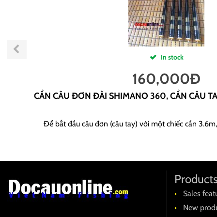
In stock
160,000
Đ
CẦN CÂU ĐƠN ĐÀI SHIMANO 360, CẦN CÂU T
Để bắt đầu câu đơn (câu tay) với một chiếc cần 3.6m,
Product
Sales feat
New produ