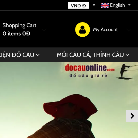
English
VND
Đ
Shopping Cart
My Account
0
items
0Đ
KIỆN ĐỒ CÂU
MỒI CÂU CÁ, THÍNH CÂU