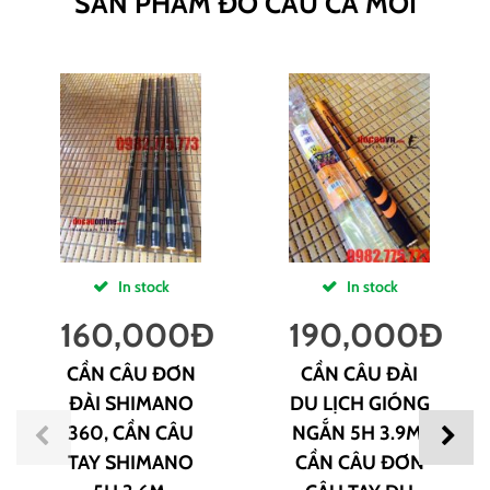
SẢN PHẨM ĐỒ CÂU CÁ MỚI
In stock
In stock
160,000
Đ
190,000
Đ
CẦN CÂU ĐƠN
CẦN CÂU ĐÀI
ĐÀI SHIMANO
DU LỊCH GIÓNG
360, CẦN CÂU
NGẮN 5H 3.9M,
TAY SHIMANO
CẦN CÂU ĐƠN