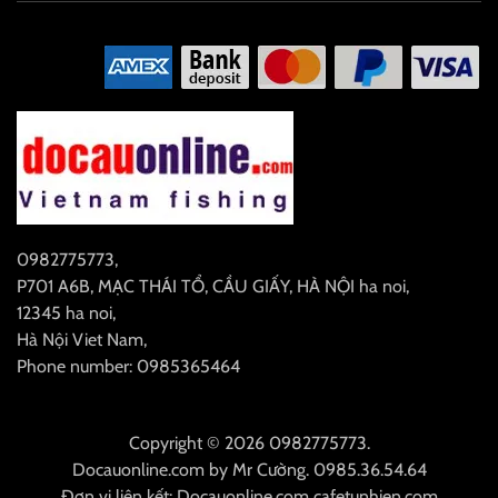
0982775773
,
P701 A6B, MẠC THÁI TỔ, CẦU GIẤY, HÀ NỘI
ha noi
,
12345
ha noi
,
Hà Nội
Viet Nam
,
Phone number: 0985365464
Copyright © 2026 0982775773.
Docauonline.com
by
Mr Cường
.
0985.36.54.64
Đơn vị liên kết:
Docauonline.com
cafetunhien.com