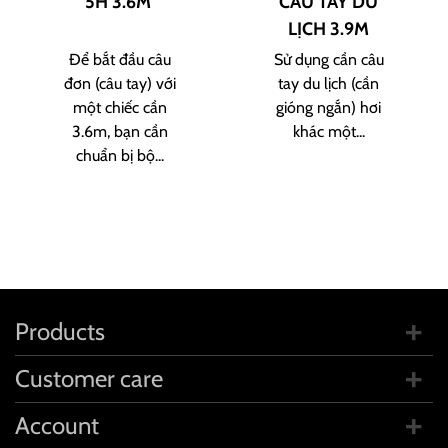
5H 3.6M
CÂU TAY DU
LỊCH 3.9M
Để bắt đầu câu
Sử dụng cần câu
đơn (câu tay) với
tay du lịch (cần
một chiếc cần
gióng ngắn) hơi
3.6m, bạn cần
khác một...
chuẩn bị bộ...
Products
Customer care
Account