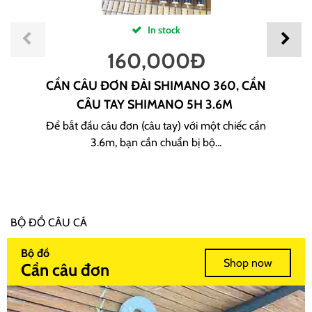
In stock
160,000
Đ
CẦN CÂU ĐƠN ĐÀI SHIMANO 360, CẦN
CÂU TAY SHIMANO 5H 3.6M
Để bắt đầu câu đơn (câu tay) với một chiếc cần
3.6m, bạn cần chuẩn bị bộ...
BỘ ĐỒ CÂU CÁ
Bộ đồ
Shop now
Cần câu đơn