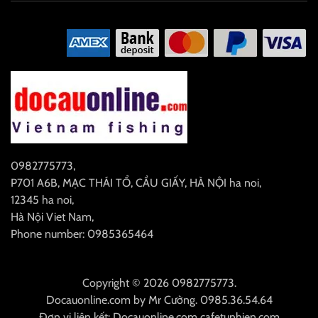
0982775773
,
P701 A6B, MẠC THÁI TỔ, CẦU GIẤY, HÀ NỘI
ha noi
,
12345
ha noi
,
Hà Nội
Viet Nam
,
Phone number: 0985365464
Copyright © 2026 0982775773.
Docauonline.com
by
Mr Cường
.
0985.36.54.64
Đơn vị liên kết:
Docauonline.com
cafetunhien.com