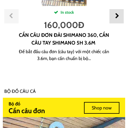
In stock
160,000
Đ
CẦN CÂU ĐƠN ĐÀI SHIMANO 360, CẦN
CÂU TAY SHIMANO 5H 3.6M
Để bắt đầu câu đơn (câu tay) với một chiếc cần
3.6m, bạn cần chuẩn bị bộ...
BỘ ĐỒ CÂU CÁ
Bộ đồ
Shop now
Cần câu đơn