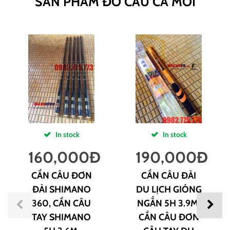
SẢN PHẨM ĐỒ CÂU CÁ MỚI
In stock
In stock
160,000
Đ
190,000
Đ
CẦN CÂU ĐƠN
CẦN CÂU ĐÀI
ĐÀI SHIMANO
DU LỊCH GIÓNG
360, CẦN CÂU
NGẮN 5H 3.9M,
TAY SHIMANO
CẦN CÂU ĐƠN