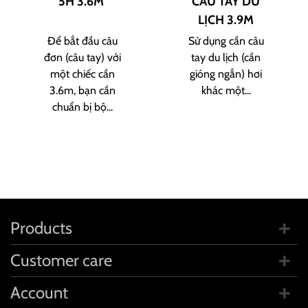
5H 3.6M
CÂU TAY DU
LỊCH 3.9M
Để bắt đầu câu
Sử dụng cần câu
đơn (câu tay) với
tay du lịch (cần
một chiếc cần
gióng ngắn) hơi
3.6m, bạn cần
khác một...
chuẩn bị bộ...
Products
Customer care
Account