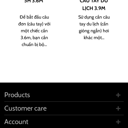
5H 3.6M
CÂU TAY DU
LỊCH 3.9M
Để bắt đầu câu
Sử dụng cần câu
đơn (câu tay) với
tay du lịch (cần
một chiếc cần
gióng ngắn) hơi
3.6m, bạn cần
khác một...
chuẩn bị bộ...
Products
Customer care
Account