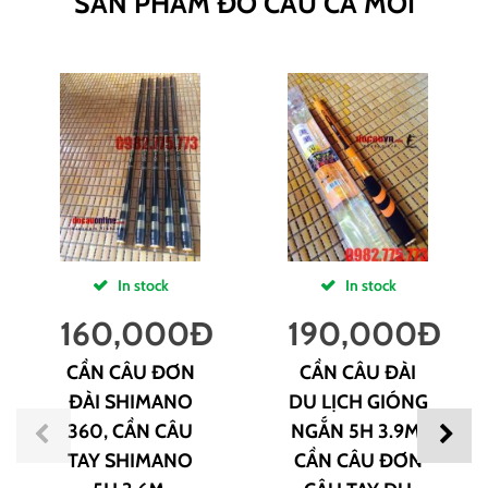
SẢN PHẨM ĐỒ CÂU CÁ MỚI
In stock
In stock
160,000
Đ
190,000
Đ
CẦN CÂU ĐƠN
CẦN CÂU ĐÀI
ĐÀI SHIMANO
DU LỊCH GIÓNG
360, CẦN CÂU
NGẮN 5H 3.9M,
TAY SHIMANO
CẦN CÂU ĐƠN