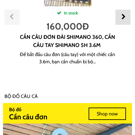
In stock
160,000
Đ
CẦN CÂU ĐƠN ĐÀI SHIMANO 360, CẦN
CÂU TAY SHIMANO 5H 3.6M
Để bắt đầu câu đơn (câu tay) với một chiếc cần
3.6m, bạn cần chuẩn bị bộ...
BỘ ĐỒ CÂU CÁ
Bộ đồ
Shop now
Cần câu đơn