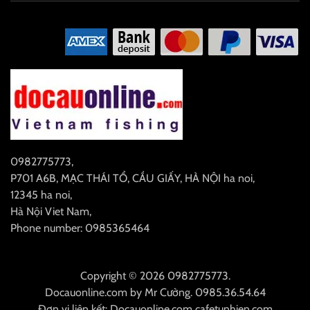
0982775773
,
P701 A6B, MẠC THÁI TỔ, CẦU GIẤY, HÀ NỘI
ha noi
,
12345
ha noi
,
Hà Nội
Viet Nam
,
Phone number: 0985365464
Copyright © 2026 0982775773.
Docauonline.com
by
Mr Cường
.
0985.36.54.64
Đơn vị liên kết:
Docauonline.com
cafetunhien.com