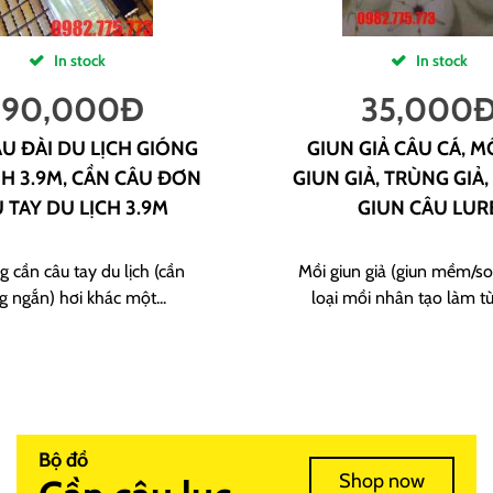
In stock
In stock
190,000
Đ
35,000
U ĐÀI DU LỊCH GIÓNG
GIUN GIẢ CÂU CÁ, M
H 3.9M, CẦN CÂU ĐƠN
GIUN GIẢ, TRÙNG GIẢ,
 TAY DU LỊCH 3.9M
GIUN CÂU LUR
g cần câu tay du lịch (cần
Mồi giun giả (giun mềm/sof
g ngắn) hơi khác một...
loại mồi nhân tạo làm từ
Bộ đồ
Shop now