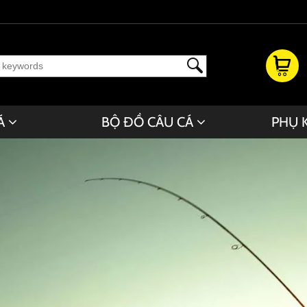
Á
BỘ ĐỒ CÂU CÁ
PHỤ 