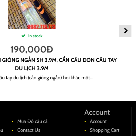
In stock
190,000
Đ
H GIÓNG NGẮN 5H 3.9M, CẦN CÂU ĐƠN CÂU TAY
DU LỊCH 3.9M
u tay du lịch (cần gióng ngắn) hơi khác một...
Account
Mua Đồ câu cá
Account
ều
Contact Us
Shopping Cart