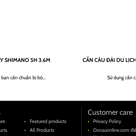
AY SHIMANO 5H 3.6M
CẦN CÂU ĐÀI DU LỊC
 bạn cần chuẩn bị bộ...
Sử dụng cần câ
s
Customer care
ure
Featured products
Privacy Policy
cts
All Products
Docauonline.com đi