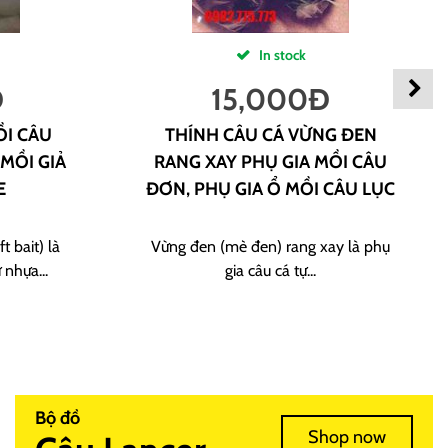
In stock
Đ
15,000
Đ
ỒI CÂU
THÍNH CÂU CÁ VỪNG ĐEN
 MỒI GIẢ
RANG XAY PHỤ GIA MỒI CÂU
E
ĐƠN, PHỤ GIA Ổ MỒI CÂU LỤC
t bait) là
Vừng đen (mè đen) rang xay là phụ
 nhựa...
gia câu cá tự...
Bộ đồ
Shop now