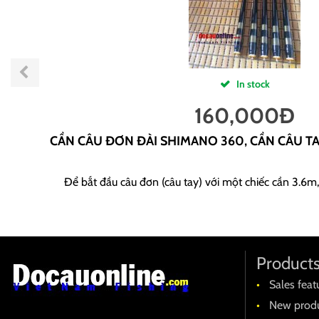
In stock
160,000
Đ
CẦN CÂU ĐƠN ĐÀI SHIMANO 360, CẦN CÂU T
Để bắt đầu câu đơn (câu tay) với một chiếc cần 3.6m,
Product
Sales feat
New produ