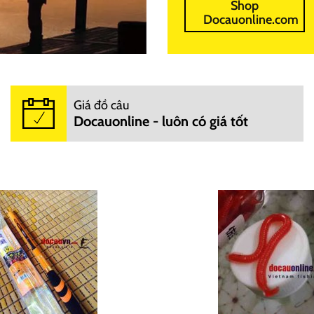
Shop
Docauonline.com
Giá đồ câu
Docauonline - luôn có giá tốt