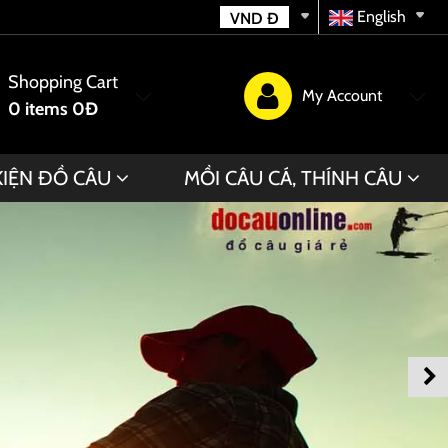
English
VND
Đ
Shopping Cart
My Account
0
items
0Đ
KIỆN ĐỒ CÂU
MỒI CÂU CÁ, THÍNH CÂU