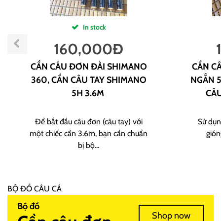
In stock
160,000
Đ
CẦN CÂU ĐƠN ĐÀI SHIMANO
CẦN CÂ
360, CẦN CÂU TAY SHIMANO
NGẮN 5
5H 3.6M
CÂU
Để bắt đầu câu đơn (câu tay) với
Sử dụn
một chiếc cần 3.6m, bạn cần chuẩn
gión
bị bộ...
BỘ ĐỒ CÂU CÁ
Bộ đồ
Shop now