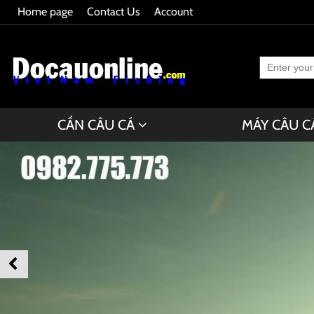
Home page
Contact Us
Account
CẦN CÂU CÁ
MÁY CÂU C