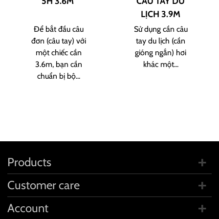
5H 3.6M
CÂU TAY DU
LỊCH 3.9M
Để bắt đầu câu
Sử dụng cần câu
đơn (câu tay) với
tay du lịch (cần
một chiếc cần
gióng ngắn) hơi
3.6m, bạn cần
khác một...
chuẩn bị bộ...
Products
Customer care
Account