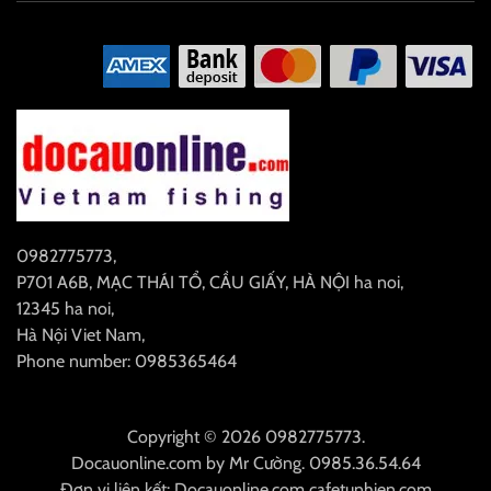
0982775773
,
P701 A6B, MẠC THÁI TỔ, CẦU GIẤY, HÀ NỘI
ha noi
,
12345
ha noi
,
Hà Nội
Viet Nam
,
Phone number: 0985365464
Copyright © 2026 0982775773.
Docauonline.com
by
Mr Cường
.
0985.36.54.64
Đơn vị liên kết:
Docauonline.com
cafetunhien.com