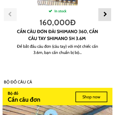
In stock
160,000
Đ
CẦN CÂU ĐƠN ĐÀI SHIMANO 360, CẦN
CÂU TAY SHIMANO 5H 3.6M
Để bắt đầu câu đơn (câu tay) với một chiếc cần
3.6m, bạn cần chuẩn bị bộ...
BỘ ĐỒ CÂU CÁ
Bộ đồ
Shop now
Cần câu đơn