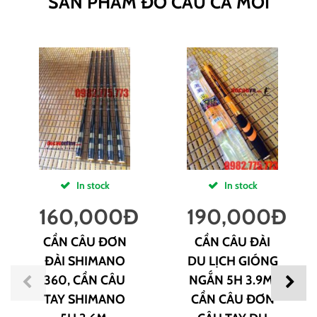
SẢN PHẨM ĐỒ CÂU CÁ MỚI
In stock
In stock
160,000
Đ
190,000
Đ
CẦN CÂU ĐƠN
CẦN CÂU ĐÀI
ĐÀI SHIMANO
DU LỊCH GIÓNG
360, CẦN CÂU
NGẮN 5H 3.9M,
TAY SHIMANO
CẦN CÂU ĐƠN