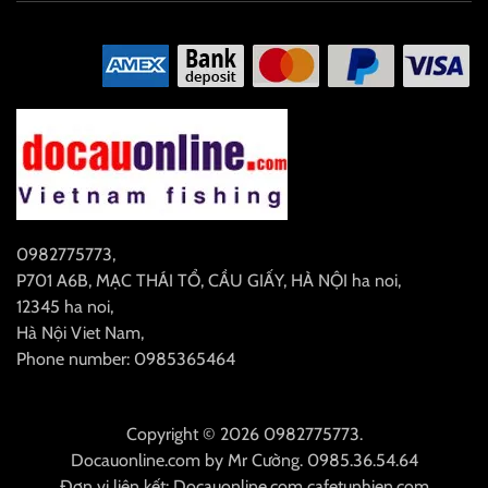
0982775773
,
P701 A6B, MẠC THÁI TỔ, CẦU GIẤY, HÀ NỘI
ha noi
,
12345
ha noi
,
Hà Nội
Viet Nam
,
Phone number: 0985365464
Copyright © 2026 0982775773.
Docauonline.com
by
Mr Cường
.
0985.36.54.64
Đơn vị liên kết:
Docauonline.com
cafetunhien.com