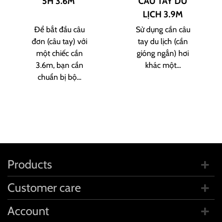
5H 3.6M
CÂU TAY DU
LỊCH 3.9M
Để bắt đầu câu
Sử dụng cần câu
đơn (câu tay) với
tay du lịch (cần
một chiếc cần
gióng ngắn) hơi
3.6m, bạn cần
khác một...
chuẩn bị bộ...
Products
Customer care
Account