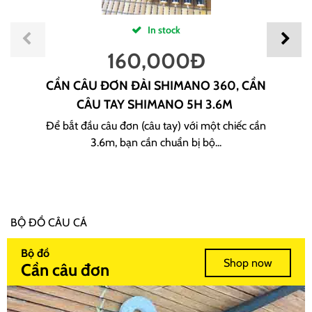
In stock
160,000
Đ
CẦN CÂU ĐƠN ĐÀI SHIMANO 360, CẦN
CÂU TAY SHIMANO 5H 3.6M
Để bắt đầu câu đơn (câu tay) với một chiếc cần
3.6m, bạn cần chuẩn bị bộ...
BỘ ĐỒ CÂU CÁ
Bộ đồ
Shop now
Cần câu đơn