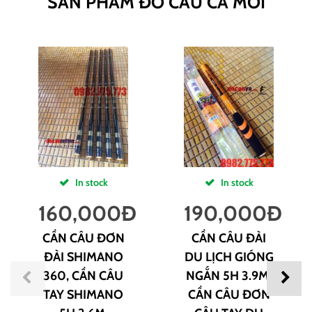
SẢN PHẨM ĐỒ CÂU CÁ MỚI
In stock
In stock
160,000
Đ
190,000
Đ
CẦN CÂU ĐƠN
CẦN CÂU ĐÀI
ĐÀI SHIMANO
DU LỊCH GIÓNG
360, CẦN CÂU
NGẮN 5H 3.9M,
TAY SHIMANO
CẦN CÂU ĐƠN