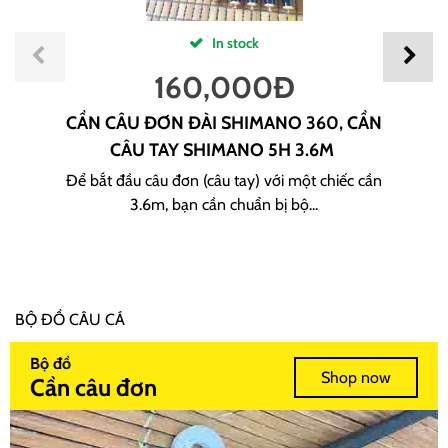
In stock
160,000
Đ
CẦN CÂU ĐƠN ĐÀI SHIMANO 360, CẦN
CÂU TAY SHIMANO 5H 3.6M
Để bắt đầu câu đơn (câu tay) với một chiếc cần
3.6m, bạn cần chuẩn bị bộ...
BỘ ĐỒ CÂU CÁ
Bộ đồ
Shop now
Cần câu đơn