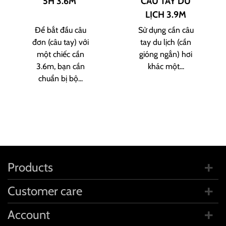
5H 3.6M
CÂU TAY DU
LỊCH 3.9M
Để bắt đầu câu
Sử dụng cần câu
đơn (câu tay) với
tay du lịch (cần
một chiếc cần
gióng ngắn) hơi
3.6m, bạn cần
khác một...
chuẩn bị bộ...
Products
Customer care
Account