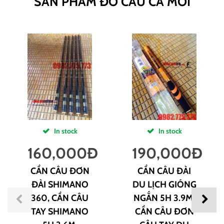
SẢN PHẨM ĐỒ CÂU CÁ MỚI
In stock
In stock
160,000
Đ
190,000
Đ
CẦN CÂU ĐƠN
CẦN CÂU ĐÀI
ĐÀI SHIMANO
DU LỊCH GIÓNG
360, CẦN CÂU
NGẮN 5H 3.9M,
TAY SHIMANO
CẦN CÂU ĐƠN