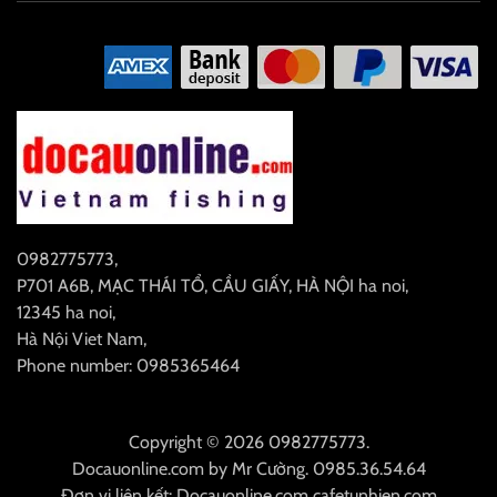
0982775773
,
P701 A6B, MẠC THÁI TỔ, CẦU GIẤY, HÀ NỘI
ha noi
,
12345
ha noi
,
Hà Nội
Viet Nam
,
Phone number: 0985365464
Copyright © 2026 0982775773.
Docauonline.com
by
Mr Cường
.
0985.36.54.64
Đơn vị liên kết:
Docauonline.com
cafetunhien.com