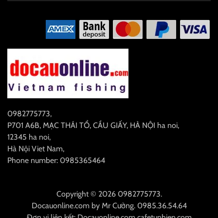
0982775773
,
P701 A6B, MẠC THÁI TỔ, CẦU GIẤY, HÀ NỘI
ha noi
,
12345
ha noi
,
Hà Nội
Viet Nam
,
Phone number: 0985365464
Copyright © 2026 0982775773.
Docauonline.com
by
Mr Cường
.
0985.36.54.64
Đơn vị liên kết:
Docauonline.com
cafetunhien.com