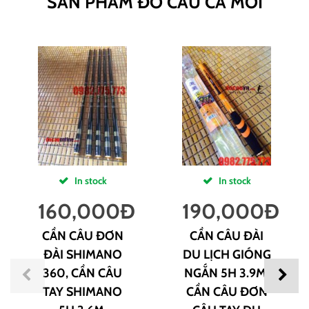
SẢN PHẨM ĐỒ CÂU CÁ MỚI
In stock
In stock
160,000
Đ
190,000
Đ
CẦN CÂU ĐƠN
CẦN CÂU ĐÀI
ĐÀI SHIMANO
DU LỊCH GIÓNG
360, CẦN CÂU
NGẮN 5H 3.9M,
TAY SHIMANO
CẦN CÂU ĐƠN