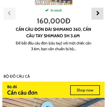
In stock
160,000
Đ
CẦN CÂU ĐƠN ĐÀI SHIMANO 360, CẦN
CÂU TAY SHIMANO 5H 3.6M
Để bắt đầu câu đơn (câu tay) với một chiếc cần
3.6m, bạn cần chuẩn bị bộ...
BỘ ĐỒ CÂU CÁ
Bộ đồ
Shop now
Cần câu đơn