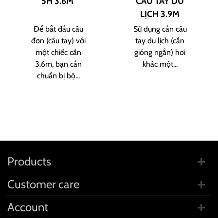
5H 3.6M
CÂU TAY DU
LỊCH 3.9M
Để bắt đầu câu
Sử dụng cần câu
đơn (câu tay) với
tay du lịch (cần
một chiếc cần
gióng ngắn) hơi
3.6m, bạn cần
khác một...
chuẩn bị bộ...
Products
Customer care
Account