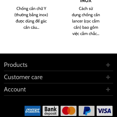
INOX
Chống cần chữ Y
Cách sử
(thường bằng inox)
dụng chống cần
được dùng để gác
lancer (cọc cắm
cần câu...
cần) bao gồm
việc cắm chắc...
Products
Customer care
Account