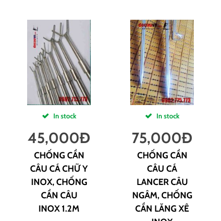
In stock
In stock
45,000
Đ
75,000
Đ
CHỐNG CẦN
CHỐNG CẦN
CÂU CÁ CHỮ Y
CÂU CÁ
INOX, CHỐNG
LANCER CÂU
CẦN CÂU
NGÂM, CHỐNG
INOX 1.2M
CẦN LĂNG XÊ