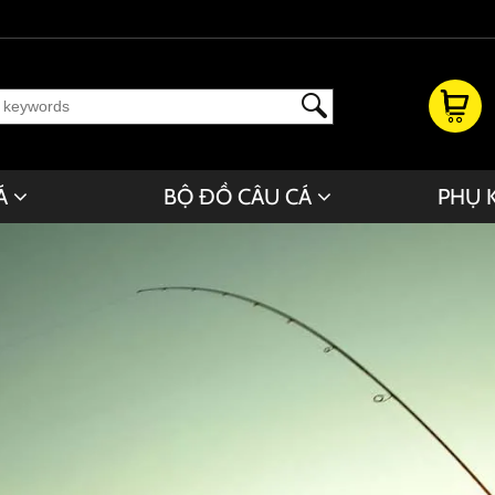
Á
BỘ ĐỒ CÂU CÁ
PHỤ 