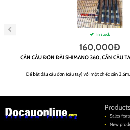
In stock
160,000
Đ
CẦN CÂU ĐƠN ĐÀI SHIMANO 360, CẦN CÂU T
Để bắt đầu câu đơn (câu tay) với một chiếc cần 3.6m,
Product
Sales feat
New produ