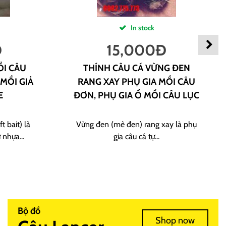
In stock
Đ
15,000
Đ
ỒI CÂU
THÍNH CÂU CÁ VỪNG ĐEN
 MỒI GIẢ
RANG XAY PHỤ GIA MỒI CÂU
E
ĐƠN, PHỤ GIA Ổ MỒI CÂU LỤC
t bait) là
Vừng đen (mè đen) rang xay là phụ
 nhựa...
gia câu cá tự...
Bộ đồ
Shop now