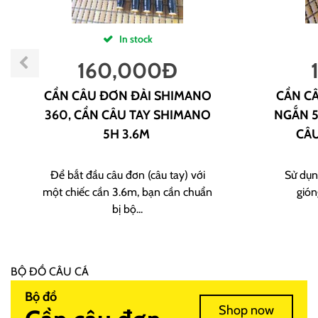
In stock
160,000
Đ
CẦN CÂU ĐƠN ĐÀI SHIMANO
CẦN CÂ
360, CẦN CÂU TAY SHIMANO
NGẮN 5
5H 3.6M
CÂU
Để bắt đầu câu đơn (câu tay) với
Sử dụn
một chiếc cần 3.6m, bạn cần chuẩn
gión
bị bộ...
BỘ ĐỒ CÂU CÁ
Bộ đồ
Shop now