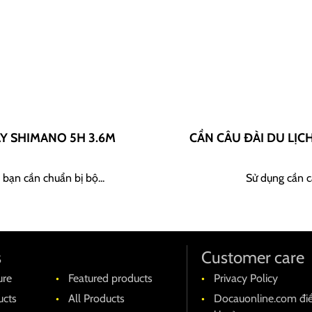
AY SHIMANO 5H 3.6M
CẦN CÂU ĐÀI DU LỊC
 bạn cần chuẩn bị bộ...
Sử dụng cần câ
s
Customer care
ure
Featured products
Privacy Policy
cts
All Products
Docauonline.com đi