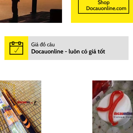
Shop
Docauonline.com
Giá đồ câu
Docauonline - luôn có giá tốt