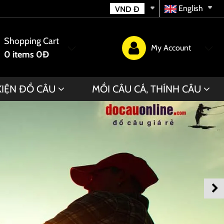
English
VND
Đ
Shopping Cart
My Account
0
items
0Đ
KIỆN ĐỒ CÂU
MỒI CÂU CÁ, THÍNH CÂU