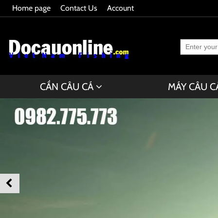
Home page
Contact Us
Account
CẦN CÂU CÁ
MÁY CÂU C