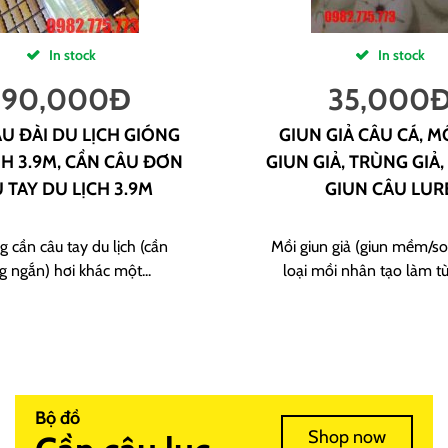
In stock
In stock
190,000
Đ
35,000
U ĐÀI DU LỊCH GIÓNG
GIUN GIẢ CÂU CÁ, M
H 3.9M, CẦN CÂU ĐƠN
GIUN GIẢ, TRÙNG GIẢ,
 TAY DU LỊCH 3.9M
GIUN CÂU LUR
g cần câu tay du lịch (cần
Mồi giun giả (giun mềm/sof
g ngắn) hơi khác một...
loại mồi nhân tạo làm từ
Bộ đồ
Shop now