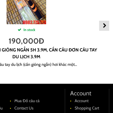
In stock
190,000
Đ
H GIÓNG NGẮN 5H 3.9M, CẦN CÂU ĐƠN CÂU TAY
DU LỊCH 3.9M
u tay du lịch (cần gióng ngắn) hơi khác một...
Account
Mua Đồ câu cá
Account
ều
Contact Us
Shopping Cart