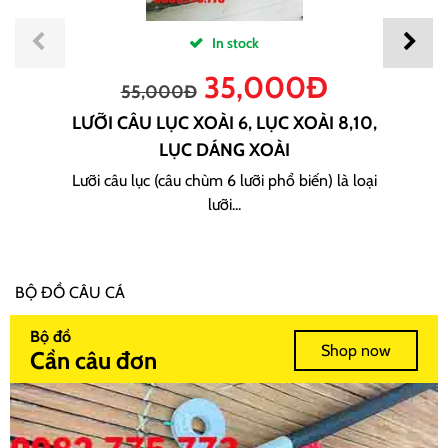
In stock
35,000
Đ
55,000
Đ
LƯỠI CÂU LỤC XOÀI 6, LỤC XOÀI 8,10,
LỤC DÁNG XOÀI
Lưỡi câu lục (câu chùm 6 lưỡi phổ biến) là loại
lưỡi...
BỘ ĐỒ CÂU CÁ
Bộ đồ
Shop now
Cần câu đơn