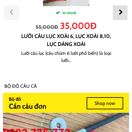
In stock
35,000
Đ
55,000
Đ
LƯỠI CÂU LỤC XOÀI 6, LỤC XOÀI 8,10,
LỤC DÁNG XOÀI
Lưỡi câu lục (câu chùm 6 lưỡi phổ biến) là loại
lưỡi...
BỘ ĐỒ CÂU CÁ
Bộ đồ
Shop now
Cần câu đơn