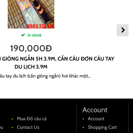
In stock
190,000
Đ
H GIÓNG NGẮN 5H 3.9M, CẦN CÂU ĐƠN CÂU TAY
DU LỊCH 3.9M
u tay du lịch (cần gióng ngắn) hơi khác một...
Account
Mua Đồ câu cá
Account
ều
Contact Us
Shopping Cart