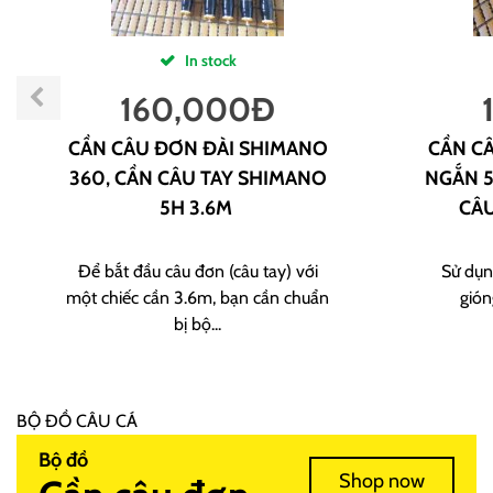
In stock
160,000
Đ
CẦN CÂU ĐƠN ĐÀI SHIMANO
CẦN CÂ
360, CẦN CÂU TAY SHIMANO
NGẮN 5
5H 3.6M
CÂU
Để bắt đầu câu đơn (câu tay) với
Sử dụn
một chiếc cần 3.6m, bạn cần chuẩn
gión
bị bộ...
BỘ ĐỒ CÂU CÁ
Bộ đồ
Shop now