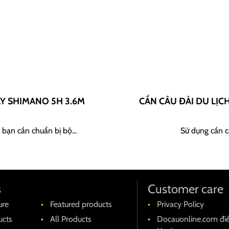
AY SHIMANO 5H 3.6M
CẦN CÂU ĐÀI DU LỊC
 bạn cần chuẩn bị bộ...
Sử dụng cần câ
s
Customer care
ure
Featured products
Privacy Policy
cts
All Products
Docauonline.com đi