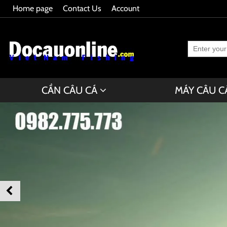
Home page
Contact Us
Account
CẦN CÂU CÁ
MÁY CÂU C