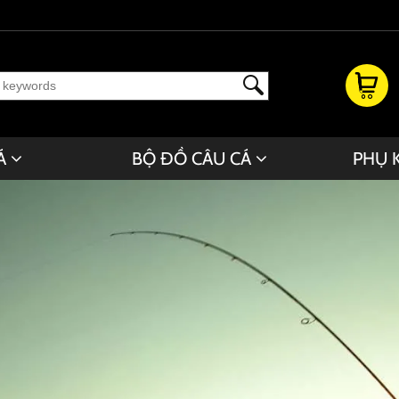
Á
BỘ ĐỒ CÂU CÁ
PHỤ 