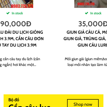
In stock
In stock
190,000
Đ
35,000
U ĐÀI DU LỊCH GIÓNG
GIUN GIẢ CÂU CÁ, M
H 3.9M, CẦN CÂU ĐƠN
GIUN GIẢ, TRÙNG GIẢ,
 TAY DU LỊCH 3.9M
GIUN CÂU LUR
g cần câu tay du lịch (cần
Mồi giun giả (giun mềm/sof
g ngắn) hơi khác một...
loại mồi nhân tạo làm từ
Bộ đồ
Shop now