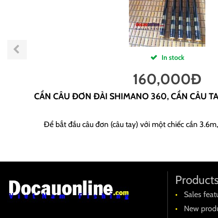
In stock
160,000
Đ
CẦN CÂU ĐƠN ĐÀI SHIMANO 360, CẦN CÂU T
Để bắt đầu câu đơn (câu tay) với một chiếc cần 3.6m,
Product
Sales feat
New produ