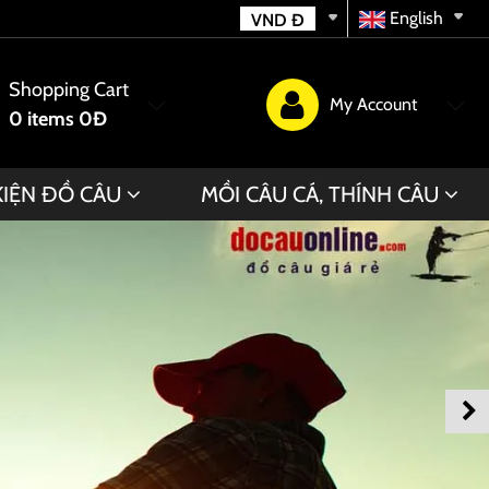
English
VND
Đ
Shopping Cart
My Account
0
items
0Đ
KIỆN ĐỒ CÂU
MỒI CÂU CÁ, THÍNH CÂU