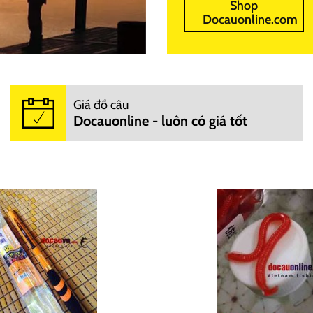
Shop
Docauonline.com
Giá đồ câu
Docauonline - luôn có giá tốt