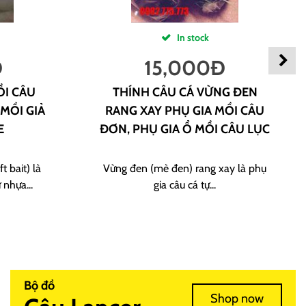
In stock
Đ
15,000
Đ
ỒI CÂU
THÍNH CÂU CÁ VỪNG ĐEN
 MỒI GIẢ
RANG XAY PHỤ GIA MỒI CÂU
E
ĐƠN, PHỤ GIA Ổ MỒI CÂU LỤC
t bait) là
Vừng đen (mè đen) rang xay là phụ
 nhựa...
gia câu cá tự...
Bộ đồ
Shop now