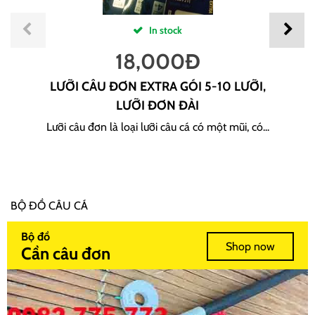
In stock
18,000
Đ
LƯỠI CÂU ĐƠN EXTRA GÓI 5-10 LƯỠI,
LƯỠI ĐƠN ĐÀI
Lưỡi câu đơn là loại lưỡi câu cá có một mũi, có...
BỘ ĐỒ CÂU CÁ
Bộ đồ
Shop now
Cần câu đơn