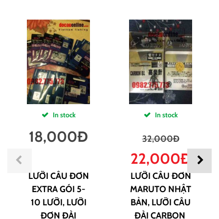
In stock
In stock
18,000
Đ
32,000
Đ
22,000
Đ
LƯỠI CÂU ĐƠN
LƯỠI CÂU ĐƠN
EXTRA GÓI 5-
MARUTO NHẬT
10 LƯỠI, LƯỠI
BẢN, LƯỠI CÂU
ĐƠN ĐÀI
ĐÀI CARBON