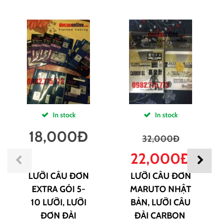
In stock
In stock
18,000
Đ
32,000
Đ
22,000
Đ
LƯỠI CÂU ĐƠN
LƯỠI CÂU ĐƠN
EXTRA GÓI 5-
MARUTO NHẬT
10 LƯỠI, LƯỠI
BẢN, LƯỠI CÂU
ĐƠN ĐÀI
ĐÀI CARBON