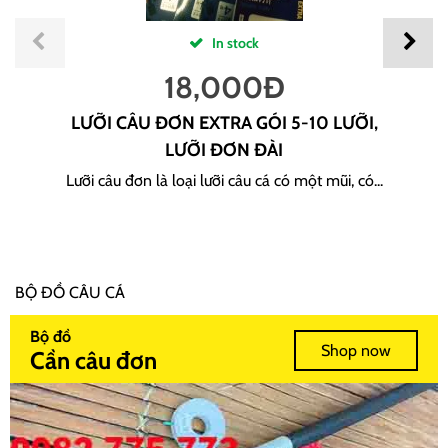
In stock
18,000
Đ
LƯỠI CÂU ĐƠN EXTRA GÓI 5-10 LƯỠI,
LƯỠI ĐƠN ĐÀI
Lưỡi câu đơn là loại lưỡi câu cá có một mũi, có...
BỘ ĐỒ CÂU CÁ
Bộ đồ
Shop now
Cần câu đơn