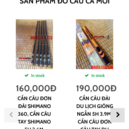
SẢN PHẨM ĐỒ CÂU CÁ MỚI
In stock
In stock
160,000
Đ
190,000
Đ
CẦN CÂU ĐƠN
CẦN CÂU ĐÀI
ĐÀI SHIMANO
DU LỊCH GIÓNG
360, CẦN CÂU
NGẮN 5H 3.9M,
TAY SHIMANO
CẦN CÂU ĐƠN