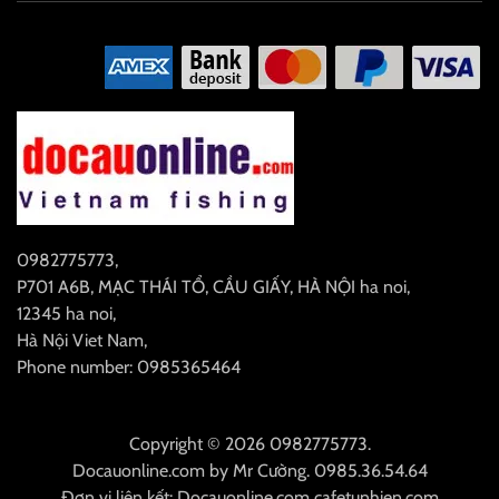
0982775773
,
P701 A6B, MẠC THÁI TỔ, CẦU GIẤY, HÀ NỘI
ha noi
,
12345
ha noi
,
Hà Nội
Viet Nam
,
Phone number: 0985365464
Copyright © 2026 0982775773.
Docauonline.com
by
Mr Cường
.
0985.36.54.64
Đơn vị liên kết:
Docauonline.com
cafetunhien.com