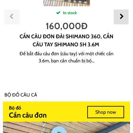
In stock
160,000
Đ
CẦN CÂU ĐƠN ĐÀI SHIMANO 360, CẦN
CÂU TAY SHIMANO 5H 3.6M
Để bắt đầu câu đơn (câu tay) với một chiếc cần
3.6m, bạn cần chuẩn bị bộ...
BỘ ĐỒ CÂU CÁ
Bộ đồ
Shop now
Cần câu đơn