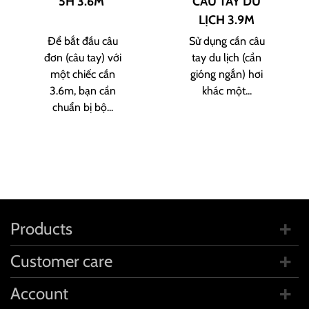
5H 3.6M
CÂU TAY DU
LỊCH 3.9M
Để bắt đầu câu
Sử dụng cần câu
đơn (câu tay) với
tay du lịch (cần
một chiếc cần
gióng ngắn) hơi
3.6m, bạn cần
khác một...
chuẩn bị bộ...
Products
Customer care
Account