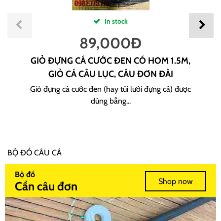
In stock
89,000
Đ
GIỎ ĐỰNG CÁ CƯỚC ĐEN CÓ HOM 1.5M,
GIỎ CÁ CÂU LỤC, CÂU ĐƠN ĐÀI
Giỏ đựng cá cước đen (hay túi lưới đựng cá) được
dùng bằng...
BỘ ĐỒ CÂU CÁ
Bộ đồ
Shop now
Cần câu đơn