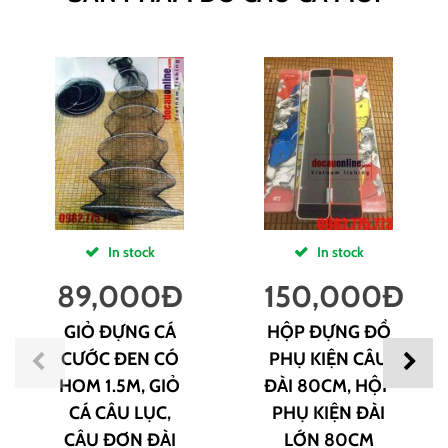
In stock
In stock
89,000
Đ
150,000
Đ
GIỎ ĐỰNG CÁ
HỘP ĐỰNG ĐỒ
CƯỚC ĐEN CÓ
PHỤ KIỆN CÂU
HOM 1.5M, GIỎ
ĐÀI 80CM, HỘP
CÁ CÂU LỤC,
PHỤ KIỆN ĐÀI
CÂU ĐƠN ĐÀI
LỚN 80CM