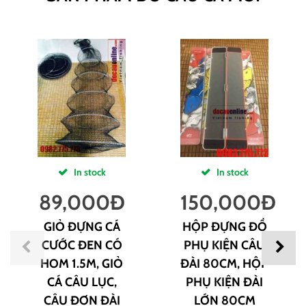
In stock
In stock
89,000
Đ
150,000
Đ
GIỎ ĐỰNG CÁ
HỘP ĐỰNG ĐỒ
CƯỚC ĐEN CÓ
PHỤ KIỆN CÂU
HOM 1.5M, GIỎ
ĐÀI 80CM, HỘP
CÁ CÂU LỤC,
PHỤ KIỆN ĐÀI
CÂU ĐƠN ĐÀI
LỚN 80CM