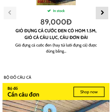
In stock
89,000
Đ
GIỎ ĐỰNG CÁ CƯỚC ĐEN CÓ HOM 1.5M,
GIỎ CÁ CÂU LỤC, CÂU ĐƠN ĐÀI
Giỏ đựng cá cước đen (hay túi lưới đựng cá) được
dùng bằng...
BỘ ĐỒ CÂU CÁ
Bộ đồ
Shop now
Cần câu đơn