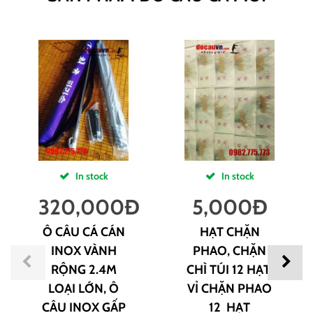
In stock
In stock
320,000
Đ
5,000
Đ
Ô CÂU CÁ CÁN
HẠT CHẶN
INOX VÀNH
PHAO, CHẶN
RỘNG 2.4M
CHÌ TÚI 12 HẠT,
LOẠI LỚN, Ô
VỈ CHẶN PHAO
CÂU INOX GẤP
12 HẠT