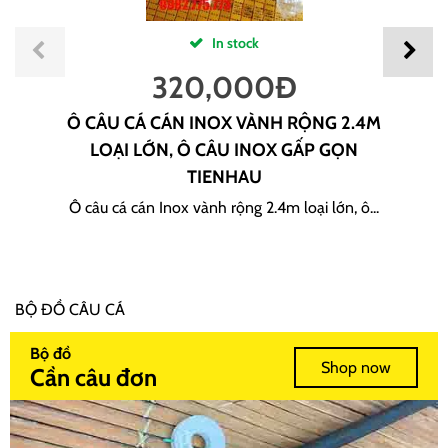
In stock
320,000
Đ
Ô CÂU CÁ CÁN INOX VÀNH RỘNG 2.4M
LOẠI LỚN, Ô CÂU INOX GẤP GỌN
TIENHAU
Ô câu cá cán Inox vành rộng 2.4m loại lớn, ô...
BỘ ĐỒ CÂU CÁ
Bộ đồ
Shop now
Cần câu đơn