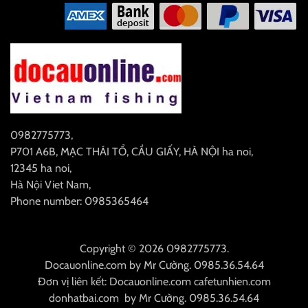
0982775773
,
P701 A6B, MẠC THÁI TỔ, CẦU GIẤY, HÀ NỘI
ha noi
,
12345
ha noi
,
Hà Nội
Viet Nam
,
Phone number: 0985365464
Copyright © 2026 0982775773.
Docauonline.com
by
Mr Cường
.
0985.36.54.64
Đơn vị liên kết:
Docauonline.com
cafetunhien.com
donhatbai.com
by
Mr Cường
.
0985.36.54.64