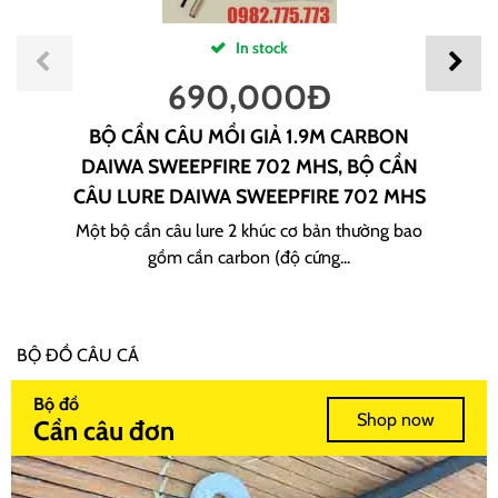
In stock
690,000
Đ
BỘ CẦN CÂU MỒI GIẢ 1.9M CARBON
DAIWA SWEEPFIRE 702 MHS, BỘ CẦN
CÂU LURE DAIWA SWEEPFIRE 702 MHS
Một bộ cần câu lure 2 khúc cơ bản thường bao
gồm cần carbon (độ cứng...
BỘ ĐỒ CÂU CÁ
Bộ đồ
Shop now
Cần câu đơn