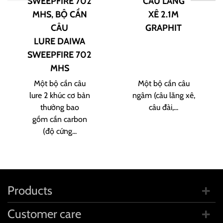
SWEEPFIRE 702
CÂU LĂNG
MHS, BỘ CẦN
XÊ 2.1M
CÂU
GRAPHIT
LURE DAIWA
SWEEPFIRE 702
MHS
Một bộ cần câu
Một bộ cần câu
lure 2 khúc cơ bản
ngâm (câu lăng xê,
thường bao
câu đài,...
gồm cần carbon
(độ cứng...
Products
Customer care