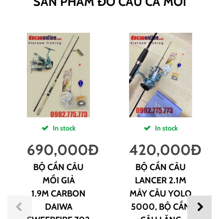
SẢN PHẨM ĐỒ CÂU CÁ MỚI
In stock
In stock
690,000
Đ
420,000
Đ
BỘ CẦN CÂU
BỘ CẦN CÂU
MỒI GIẢ
LANCER 2.1M
1.9M CARBON
MÁY CÂU YOLO
DAIWA
5000, BỘ CẦN