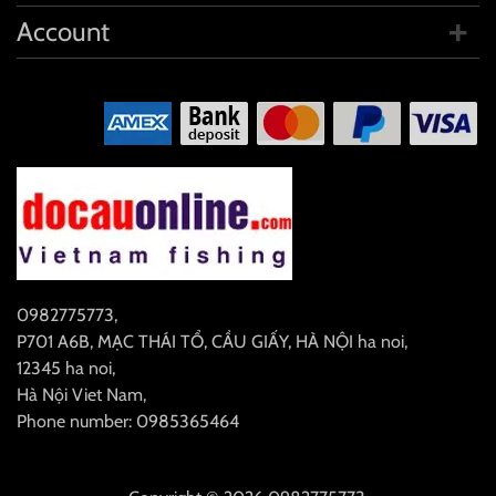
Account
0982775773
,
P701 A6B, MẠC THÁI TỔ, CẦU GIẤY, HÀ NỘI
ha noi
,
12345
ha noi
,
Hà Nội
Viet Nam
,
Phone number: 0985365464