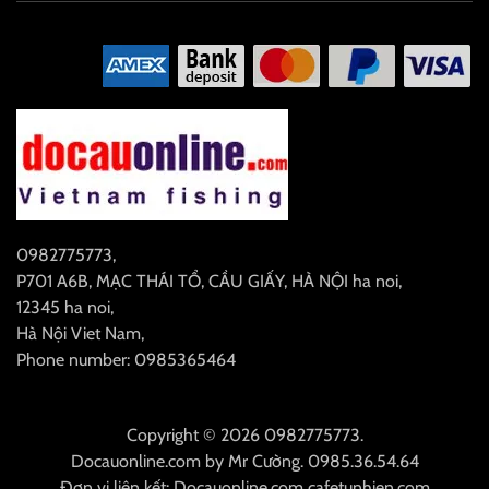
0982775773
,
P701 A6B, MẠC THÁI TỔ, CẦU GIẤY, HÀ NỘI
ha noi
,
12345
ha noi
,
Hà Nội
Viet Nam
,
Phone number: 0985365464
Copyright © 2026 0982775773.
Docauonline.com
by
Mr Cường
.
0985.36.54.64
Đơn vị liên kết:
Docauonline.com
cafetunhien.com