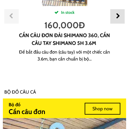
In stock
160,000
Đ
CẦN CÂU ĐƠN ĐÀI SHIMANO 360, CẦN
CÂU TAY SHIMANO 5H 3.6M
Để bắt đầu câu đơn (câu tay) với một chiếc cần
3.6m, bạn cần chuẩn bị bộ...
BỘ ĐỒ CÂU CÁ
Bộ đồ
Shop now
Cần câu đơn