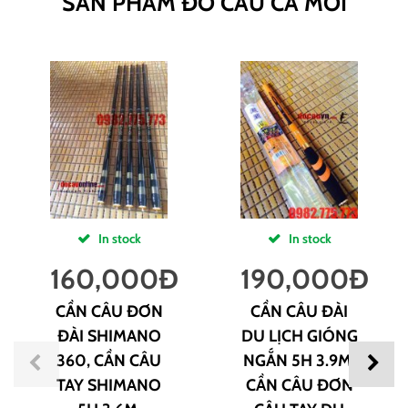
SẢN PHẨM ĐỒ CÂU CÁ MỚI
In stock
In stock
160,000
Đ
190,000
Đ
CẦN CÂU ĐƠN
CẦN CÂU ĐÀI
ĐÀI SHIMANO
DU LỊCH GIÓNG
360, CẦN CÂU
NGẮN 5H 3.9M,
TAY SHIMANO
CẦN CÂU ĐƠN