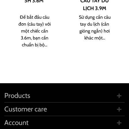
5H 3.6M
CÂU TAY DU
LỊCH 3.9M
Để bắt đầu câu
Sử dụng cần câu
đơn (câu tay) với
tay du lịch (cần
một chiếc cần
gióng ngắn) hơi
3.6m, bạn cần
khác một...
chuẩn bị bộ...
Products
Customer care
Account